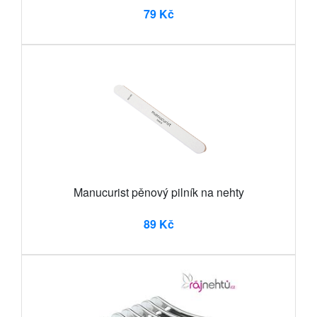
79 Kč
Manucurist pěnový pilník na nehty
89 Kč