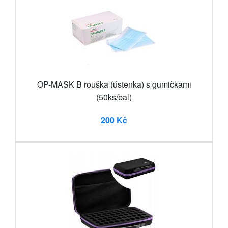
OP-MASK B rouška (ústenka) s gumičkami
(50ks/bal)
200 Kč