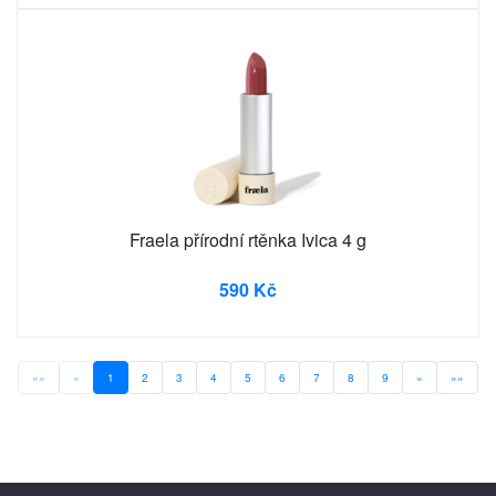
Fraela přírodní rtěnka Ivica 4 g
590 Kč
««
«
1
2
3
4
5
6
7
8
9
»
»»