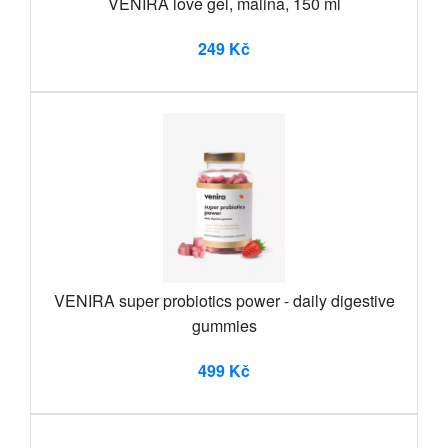
VENIRA love gel, malina, 150 ml
249 Kč
VENIRA super probiotics power - daily digestive
gummies
499 Kč