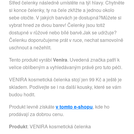
Střed čelenky následně umístěte na týl hlavy. Chytněte
si konce čelenky, ty na čele zkřižte a jednou okolo
sebe otočte. V jakých barvách je dostupná?Můžete si
vybrat hned ze dvou barev! Čelenky jsou totiž
dostupné v růžové nebo bílé barvě.Jak se udržuje?
Čelenku doporučujeme prát v ruce, nechat samovolně
uschnout a nežehlit.
Tento produkt vyrábí
Venira
. Uvedená značka patří k
velice oblíbeným a vyhledávaným právě pro tuto péči.
VENIRA kosmetická čelenka stojí jen 99 Kč a ještě je
skladem. Podívejte se i na další kousky, které se vám
budou hodit.
Produkt levně získáte
v tomto e-shopu
, kde ho
prodávají za dobrou cenu.
Produkt
: VENIRA kosmetická čelenka