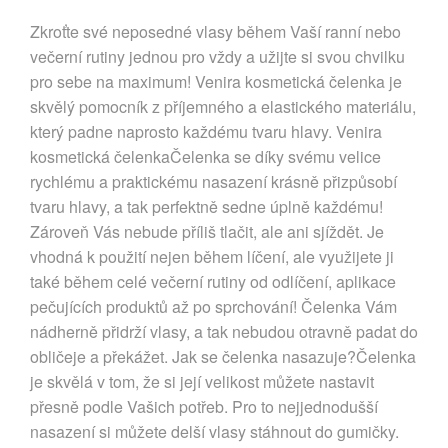
Zkroťte své neposedné vlasy během Vaší ranní nebo
večerní rutiny jednou pro vždy a užijte si svou chvilku
pro sebe na maximum! Venira kosmetická čelenka je
skvělý pomocník z příjemného a elastického materiálu,
který padne naprosto každému tvaru hlavy. Venira
kosmetická čelenkaČelenka se díky svému velice
rychlému a praktickému nasazení krásně přizpůsobí
tvaru hlavy, a tak perfektně sedne úplně každému!
Zároveň Vás nebude příliš tlačit, ale ani sjíždět. Je
vhodná k použití nejen během líčení, ale využijete ji
také během celé večerní rutiny od odlíčení, aplikace
pečujících produktů až po sprchování! Čelenka Vám
nádherně přidrží vlasy, a tak nebudou otravně padat do
obličeje a překážet. Jak se čelenka nasazuje?Čelenka
je skvělá v tom, že si její velikost můžete nastavit
přesně podle Vašich potřeb. Pro to nejjednodušší
nasazení si můžete delší vlasy stáhnout do gumičky.