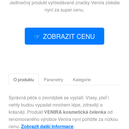
Jedinečný produkt vyhledávané značky
Venira
získáte
nyní za super cenu.
ZOBRAZIT CENU
O produktu
Parametry
Kategorie
Správná péče o zevnějšek se vyplatí. Vlasy, pleť i
nehty budou vypadat mnohem lépe, zdravěji a
krásněji. Produkt
VENIRA kosmetická čelenka
od
renomovaného výrobce Venira nyní pořídíte za nízkou
cenu.
Zobrazit další informace
.