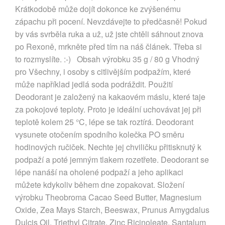
Krátkodobě může dojít dokonce ke zvýšenému
zápachu při pocení. Nevzdávejte to předčasně! Pokud
by vás svrběla ruka a už, už jste chtěli sáhnout znova
po Rexoně, mrkněte před tím na náš článek. Třeba si
to rozmyslíte. :-) Obsah výrobku 35 g / 80 g Vhodný
pro Všechny, i osoby s citlivějším podpažím, které
může například jedlá soda podráždit. Použití
Deodorant je založený na kakaovém máslu, které taje
za pokojové teploty. Proto je ideální uchovávat jej při
teplotě kolem 25 °C, lépe se tak roztírá. Deodorant
vysunete otočením spodního kolečka PO směru
hodinových ručiček. Nechte jej chviličku přitisknutý k
podpaží a poté jemným tlakem rozetřete. Deodorant se
lépe nanáší na oholené podpaží a jeho aplikaci
můžete kdykoliv během dne zopakovat. Složení
výrobku Theobroma Cacao Seed Butter, Magnesium
Oxide, Zea Mays Starch, Beeswax, Prunus Amygdalus
Dulcis Oil, Triethyl Citrate, Zinc Ricinoleate, Santalum