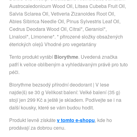
Austrocaledonicum Wood Oil, Litsea Cubeba Fruit Oil,
Salvia Sclarea Oil, Vetiveria Zizanoides Root Oil,
Abies Sibirica Needle Oil, Pinus Sylvestris Leaf Oil,
Cedrus Deodara Wood Oil, Citral*, Geraniol*,
Linalool*, Limonene*. * přirozené složky obsažených
éterických olejů Vhodné pro vegetariány
Tento produkt vyrábí
Biorythme
. Uvedená značka
patří k velice oblíbeným a vyhledávaným právě pro tuto
péči.
Biorythme bezsodý přírodní deodorant | V lese
najde(š) se 30 g Velikost balení: Velké balení (35 g)
stojí jen 299 Kč a ještě je skladem. Podívejte se i na
další kousky, které se vám budou hodit.
Produkt levně získáte
v tomto e-shopu
, kde ho
prodávají za dobrou cenu.