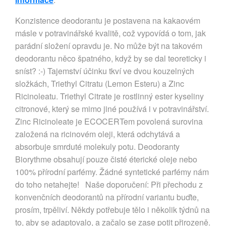
Konzistence deodorantu je postavena na kakaovém
másle v potravinářské kvalitě, což vypovídá o tom, jak
parádní složení opravdu je. No může být na takovém
deodorantu něco špatného, když by se dal teoreticky i
sníst? :-) Tajemství účinku tkví ve dvou kouzelných
složkách, Triethyl Citratu (Lemon Esteru) a Zinc
Ricinoleatu. Triethyl Citrate je rostlinný ester kyseliny
citronové, který se mimo jiné používá i v potravinářství.
Zinc Ricinoleate je ECOCERTem povolená surovina
založená na ricinovém oleji, která odchytává a
absorbuje smrduté molekuly potu. Deodoranty
Biorythme obsahují pouze čisté éterické oleje nebo
100% přírodní parfémy. Žádné syntetické parfémy nám
do toho netahejte! Naše doporučení: Při přechodu z
konvenčních deodorantů na přírodní variantu buďte,
prosím, trpěliví. Někdy potřebuje tělo i několik týdnů na
to, aby se adaptovalo, a začalo se zase potit přirozeně.