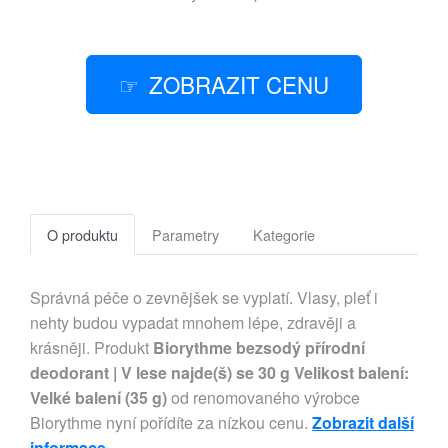
ZOBRAZIT CENU
O produktu
Parametry
Kategorie
Správná péče o zevnějšek se vyplatí. Vlasy, pleť i
nehty budou vypadat mnohem lépe, zdravěji a
krásněji. Produkt
Biorythme bezsodý přírodní
deodorant | V lese najde(š) se 30 g Velikost balení:
Velké balení (35 g)
od renomovaného výrobce
Biorythme nyní pořídíte za nízkou cenu.
Zobrazit další
informace
.