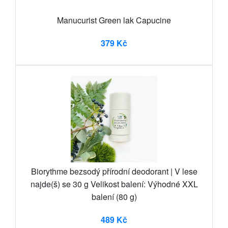
Manucurist Green lak Capucine
379 Kč
Biorythme bezsodý přírodní deodorant | V lese
najde(š) se 30 g Velikost balení: Výhodné XXL
balení (80 g)
489 Kč