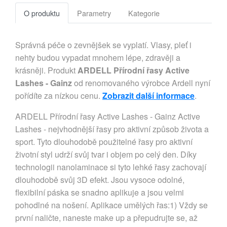
O produktu
Parametry
Kategorie
Správná péče o zevnějšek se vyplatí. Vlasy, pleť i
nehty budou vypadat mnohem lépe, zdravěji a
krásněji. Produkt
ARDELL Přírodní řasy Active
Lashes - Gainz
od renomovaného výrobce Ardell nyní
pořídíte za nízkou cenu.
Zobrazit další informace
.
ARDELL Přírodní řasy Active Lashes - Gainz Active
Lashes - nejvhodnější řasy pro aktivní způsob života a
sport. Tyto dlouhodobě použitelné řasy pro aktivní
životní styl udrží svůj tvar i objem po celý den. Díky
technologii nanolaminace si tyto lehké řasy zachovají
dlouhodobě svůj 3D efekt. Jsou vysoce odolné,
flexibilní páska se snadno aplikuje a jsou velmi
pohodlné na nošení. Aplikace umělých řas:1) Vždy se
první naličte, naneste make up a přepudrujte se, až