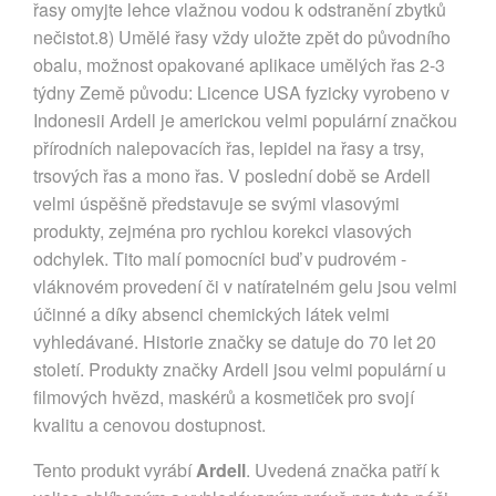
řasy omyjte lehce vlažnou vodou k odstranění zbytků
nečistot.8) Umělé řasy vždy uložte zpět do původního
obalu, možnost opakované aplikace umělých řas 2-3
týdny Země původu: Licence USA fyzicky vyrobeno v
Indonesii Ardell je americkou velmi populární značkou
přírodních nalepovacích řas, lepidel na řasy a trsy,
trsových řas a mono řas. V poslední době se Ardell
velmi úspěšně představuje se svými vlasovými
produkty, zejména pro rychlou korekci vlasových
odchylek. Tito malí pomocníci buď v pudrovém -
vláknovém provedení či v natíratelném gelu jsou velmi
účinné a díky absenci chemických látek velmi
vyhledávané. Historie značky se datuje do 70 let 20
století. Produkty značky Ardell jsou velmi populární u
filmových hvězd, maskérů a kosmetiček pro svojí
kvalitu a cenovou dostupnost.
Tento produkt vyrábí
Ardell
. Uvedená značka patří k