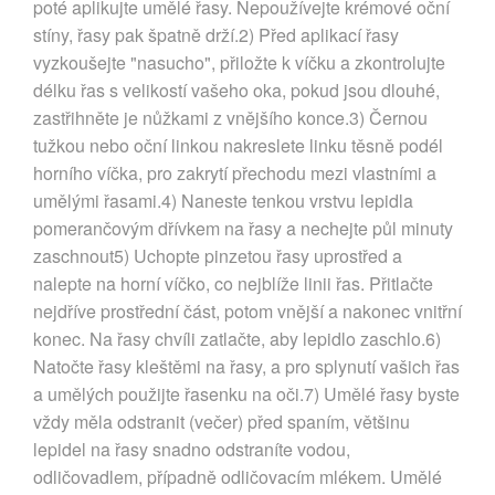
poté aplikujte umělé řasy. Nepoužívejte krémové oční
stíny, řasy pak špatně drží.2) Před aplikací řasy
vyzkoušejte "nasucho", přiložte k víčku a zkontrolujte
délku řas s velikostí vašeho oka, pokud jsou dlouhé,
zastřihněte je nůžkami z vnějšího konce.3) Černou
tužkou nebo oční linkou nakreslete linku těsně podél
horního víčka, pro zakrytí přechodu mezi vlastními a
umělými řasami.4) Naneste tenkou vrstvu lepidla
pomerančovým dřívkem na řasy a nechejte půl minuty
zaschnout5) Uchopte pinzetou řasy uprostřed a
nalepte na horní víčko, co nejblíže linii řas. Přitlačte
nejdříve prostřední část, potom vnější a nakonec vnitřní
konec. Na řasy chvíli zatlačte, aby lepidlo zaschlo.6)
Natočte řasy kleštěmi na řasy, a pro splynutí vašich řas
a umělých použijte řasenku na oči.7) Umělé řasy byste
vždy měla odstranit (večer) před spaním, většinu
lepidel na řasy snadno odstraníte vodou,
odličovadlem, případně odličovacím mlékem. Umělé