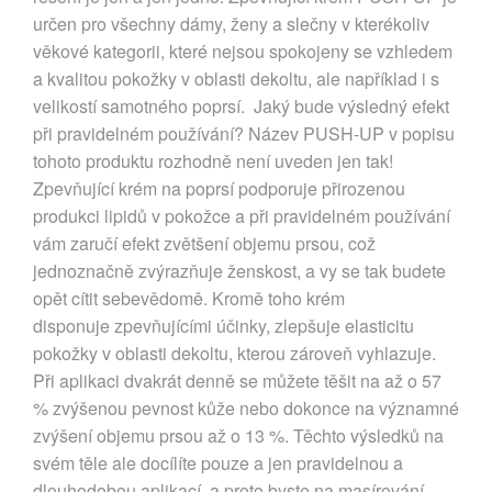
určen pro všechny dámy, ženy a slečny v kterékoliv
věkové kategorii, které nejsou spokojeny se vzhledem
a kvalitou pokožky v oblasti dekoltu, ale například i s
velikostí samotného poprsí. Jaký bude výsledný efekt
při pravidelném používání? Název PUSH-UP v popisu
tohoto produktu rozhodně není uveden jen tak!
Zpevňující krém na poprsí podporuje přirozenou
produkci lipidů v pokožce a při pravidelném používání
vám zaručí efekt zvětšení objemu prsou, což
jednoznačně zvýrazňuje ženskost, a vy se tak budete
opět cítit sebevědomě. Kromě toho krém
disponuje zpevňujícími účinky, zlepšuje elasticitu
pokožky v oblasti dekoltu, kterou zároveň vyhlazuje.
Při aplikaci dvakrát denně se můžete těšit na až o 57
% zvýšenou pevnost kůže nebo dokonce na významné
zvýšení objemu prsou až o 13 %. Těchto výsledků na
svém těle ale docílíte pouze a jen pravidelnou a
dlouhodobou aplikací, a proto byste na masírování