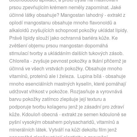
prsou zpevňujícím krémem neměly zapomínat. Jaké
účinné látky obsahuje? Mangostan lahodný - extrakt z
oplodí mangostanu obsahuje mnoho flavonoidů a
alkaloidů zvyšujících schopnost pokožky ukládat lipidy.
Právě lipidy slouží jako ochranná bariéra kůže. Ke
zvětšení objemu prsou mangostan dopomáhá
stimulací tvorby a ukládáním dalších tukových zásob.
Chlorella - zvyšuje pevnost pokožky a tkání přičemž je
účinná ve všech vrstvách pokožky. Obsahuje mnoho
vitamínů, proteinů ale i železa. Lupina bílá - obsahuje
mnoho esenciálních mastných kyselin, které pomáhají
udržovat vlhkost v pokožce. Rozjasňuje a vyrovnává
barvu pokožky zatímco zlepšuje její texturu a
podporuje tvorbu kolagenu jenž je zásadní pro zdraví
kůže. Kdouloň obecná - extrakt ze semen kdouloně se
pyšní vysokým obsahem polysacharidů, vitamínů a
minerálních látek. Vytváří na kůži dekoltu film jenž