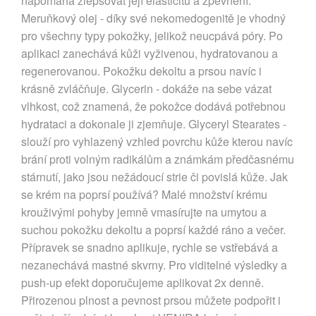
napomáhá zlepšovat její elasticitu a zpevnění.
Meruňkový olej - díky své nekomedogenitě je vhodný
pro všechny typy pokožky, jelikož neucpává póry. Po
aplikaci zanechává kůži vyživenou, hydratovanou a
regenerovanou. Pokožku dekoltu a prsou navíc i
krásně zvláčňuje. Glycerin - dokáže na sebe vázat
vlhkost, což znamená, že pokožce dodává potřebnou
hydrataci a dokonale ji zjemňuje. Glyceryl Stearates -
slouží pro vyhlazený vzhled povrchu kůže kterou navíc
brání proti volným radikálům a známkám předčasnému
stárnutí, jako jsou nežádoucí strie či povislá kůže. Jak
se krém na poprsí používá? Malé množství krému
krouživými pohyby jemně vmasírujte na umytou a
suchou pokožku dekoltu a poprsí každé ráno a večer.
Přípravek se snadno aplikuje, rychle se vstřebává a
nezanechává mastné skvrny. Pro viditelné výsledky a
push-up efekt doporučujeme aplikovat 2x denně.
Přirozenou plnost a pevnost prsou můžete podpořit i