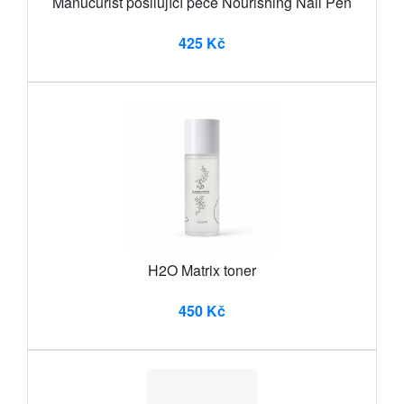
Manucurist posilující péče Nourishing Nail Pen
425 Kč
H2O Matrix toner
450 Kč