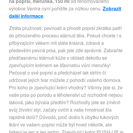
na poprsí, meruňka, 150 ml
od renomovaného
výrobce Venira nyní pořídíte za nízkou cenu.
Zobrazit
další informace
.
Ztráta pružnosti, pevnosti a plnosti poprsí zkrátka patří
do přirozeného procesu stárnutí těla. Pokud chcete i s
přibývajícím věkem mít stále krásná, zdravá a
především pevná prsa, pak jste zde správně. Zabraňte
předčasnému stárnutí kůže v oblasti dekoltu se
zpevňujícím krémem se šťavnatou vůní meruňky!
Pečovat o své poprsí a předcházet tak striím či
udržovat jejich tvar můžete z pohodlí vašeho domova.
Pro koho je zpevňující krém vhodný? Všimly jste si, že
vaše prsa po porodu a těhotenství už rozhodně nejsou
taková, jako bývala předtím? Rozhodly jste se změnit
svůj životní styl, začaly cvičit a vaše hmotnost šla
rapidně dolů? Důvodů, proč došlo k úbytku tukových
tkání ve vašem poprsí může být hned několik, ale
řešení je jen a jen jedno. Zpevňující krém PUSH-UP je