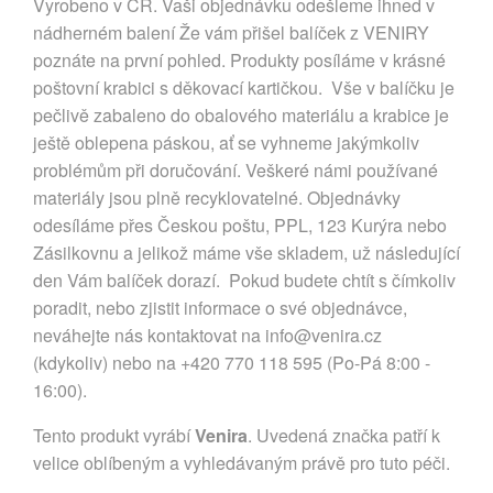
Vyrobeno v ČR. Vaši objednávku odešleme ihned v
nádherném balení Že vám přišel balíček z VENIRY
poznáte na první pohled. Produkty posíláme v krásné
poštovní krabici s děkovací kartičkou. Vše v balíčku je
pečlivě zabaleno do obalového materiálu a krabice je
ještě oblepena páskou, ať se vyhneme jakýmkoliv
problémům při doručování. Veškeré námi používané
materiály jsou plně recyklovatelné. Objednávky
odesíláme přes Českou poštu, PPL, 123 Kurýra nebo
Zásilkovnu a jelikož máme vše skladem, už následující
den Vám balíček dorazí. Pokud budete chtít s čímkoliv
poradit, nebo zjistit informace o své objednávce,
neváhejte nás kontaktovat na
info@venira.cz
(kdykoliv) nebo na +420 770 118 595 (Po-Pá 8:00 -
16:00).
Tento produkt vyrábí
Venira
. Uvedená značka patří k
velice oblíbeným a vyhledávaným právě pro tuto péči.