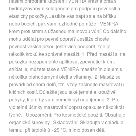
našimi přírodními kapslemi VENIRA krásná prsa s
hydrolyzovaným kolagenem pro podporu pevnosti a
elasticity pokožky. Jestliže vás trápí strie na bříšku
nebo bocích, pak vám rozhodně pomůže i VENIRA
krém proti striím s úžasnou malinovou vůní. Co dalšího
mohu udělat pro pevné poprsí? Jestliže chcete
pevnost vašich prsou ještě více podpořit, zde je
několik kroků ke správné masáži: 1. Před masáží si na
pokožku nezapomeňte aplikovat zpevňující krém,
střídat jej můžete také s VENIRA masážním olejem s
několika blahodárnými oleji a vitamíny. 2. Masáž se
provádí od shora dolů, tzn. vždy začínejte masírovat u
klíčních kostí. Důležité jsou také jemné a krouživé
pohyby, které by vám neměly být nepříjemné. 3. Pro
viditelné účinky masírování poprsí opakujte několikrát
týdně. Upozornění: Pro kosmetické použití. Obsahuje
organické suroviny. Skladování: Skladujte v chladu a
temnu, při teplotě 8 - 25 °C, mimo dosah dětí.