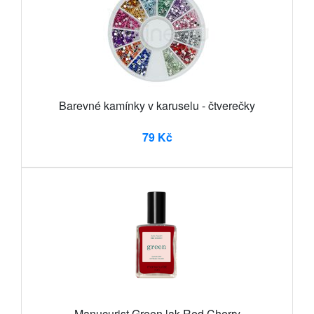
Barevné kamínky v karuselu - čtverečky
79 Kč
Manucurist Green lak Red Cherry