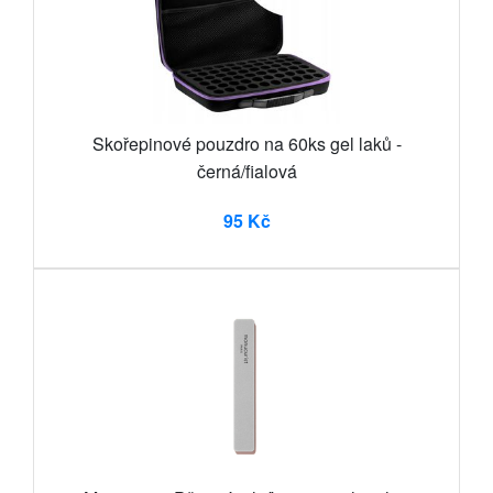
Skořepinové pouzdro na 60ks gel laků -
černá/fialová
95 Kč