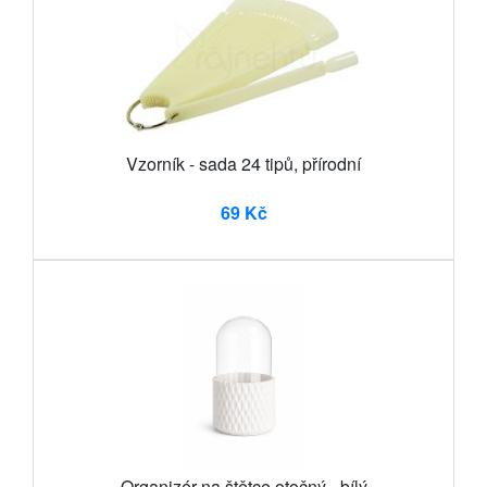
Vzorník - sada 24 tipů, přírodní
69 Kč
Organizér na štětce otočný - bílý