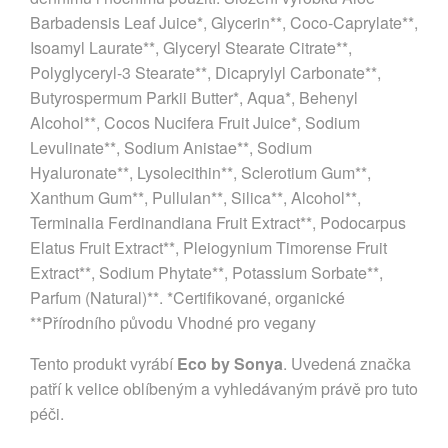
Barbadensis Leaf Juice*, Glycerin**, Coco-Caprylate**,
Isoamyl Laurate**, Glyceryl Stearate Citrate**,
Polyglyceryl-3 Stearate**, Dicaprylyl Carbonate**,
Butyrospermum Parkii Butter*, Aqua*, Behenyl
Alcohol**, Cocos Nucifera Fruit Juice*, Sodium
Levulinate**, Sodium Anistae**, Sodium
Hyaluronate**, Lysolecithin**, Sclerotium Gum**,
Xanthum Gum**, Pullulan**, Silica**, Alcohol**,
Terminalia Ferdinandiana Fruit Extract**, Podocarpus
Elatus Fruit Extract**, Pleiogynium Timorense Fruit
Extract**, Sodium Phytate**, Potassium Sorbate**,
Parfum (Natural)**. *Certifikované, organické
**Přírodního původu Vhodné pro vegany
Tento produkt vyrábí
Eco by Sonya
. Uvedená značka
patří k velice oblíbeným a vyhledávaným právě pro tuto
péči.