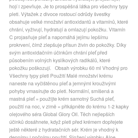
hojí i zpevňuje. Je to prospěšná látka pro všechny typy
pleti. Výtažek z divoce rostoucí odrůdy švestky
obsahuje velké množství antioxidantů a vitamínů, které
chrání, vyživují, hydratují a omlazují pokožku. Vitamín
C projasňuje pleť a napomáhá jejímu lepšímu
prokrvení, čímž zlepšuje přísun živin do pokožky. Díky
svým antioxidačním účinkům chrání pleť před
působením volných kyslíkových radikálů, které
pokožku poškozují. Obsah výrobku 60 ml Vhodný pro
Všechny typy pleti Použití Malé množství krému
naneste na vyčištěnou pleť a jemnými krouživými
pohyby vmasírujte do pleti. Normální, smíšená a
mastná pleť = použijte krém samotný Suchá pleť,
použití na noc, v zimě = přikápněte do krému 1-2 kapky
olejového séra Global Glory Oil. Těch nejlepších
účinků dosáhnete, když pleti před krémem dopřejete
ještě některé z hydratačních sér. Krém je vhodný k
dennímu i nočnímu použití. Složení výrobku Aloe