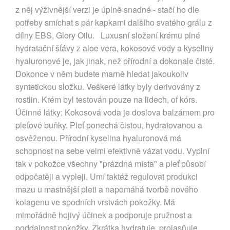
z něj výživnější verzi je úplně snadné - stačí ho dle
potřeby smíchat s pár kapkami dalšího svatého grálu z
dílny EBS, Glory Oilu. Luxusní složení krému plné
hydratační šťávy z aloe vera, kokosové vody a kyseliny
hyaluronové je, jak jinak, než přírodní a dokonale čisté.
Dokonce v něm budete marně hledat jakoukoliv
syntetickou složku. Veškeré látky byly derivovány z
rostlin. Krém byl testován pouze na lidech, of kórs.
Účinné látky: Kokosová voda je doslova balzámem pro
pleťové buňky. Pleť ponechá čistou, hydratovanou a
osvěženou. Přírodní kyselina hyaluronová má
schopnost na sebe velmi efektivně vázat vodu. Vyplní
tak v pokožce všechny "prázdná místa" a pleť působí
odpočatěji a vypleji. Umí taktéž regulovat produkci
mazu u mastnější pleti a napomáhá tvorbě nového
kolagenu ve spodních vrstvách pokožky. Má
mimořádně hojivý účinek a podporuje pružnost a
poddajnost pokožky. Zkrátka hydratuje, projasňuje,