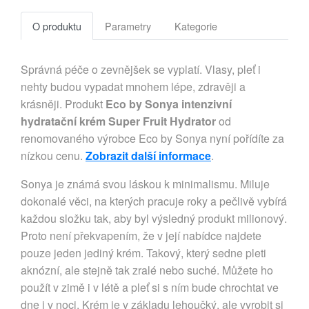
O produktu
Parametry
Kategorie
Správná péče o zevnějšek se vyplatí. Vlasy, pleť i
nehty budou vypadat mnohem lépe, zdravěji a
krásněji. Produkt
Eco by Sonya intenzivní
hydratační krém Super Fruit Hydrator
od
renomovaného výrobce Eco by Sonya nyní pořídíte za
nízkou cenu.
Zobrazit další informace
.
Sonya je známá svou láskou k minimalismu. Miluje
dokonalé věci, na kterých pracuje roky a pečlivě vybírá
každou složku tak, aby byl výsledný produkt milionový.
Proto není překvapením, že v její nabídce najdete
pouze jeden jediný krém. Takový, který sedne pleti
aknózní, ale stejně tak zralé nebo suché. Můžete ho
použít v zimě i v létě a pleť si s ním bude chrochtat ve
dne i v noci. Krém je v základu lehoučký, ale vyrobit si