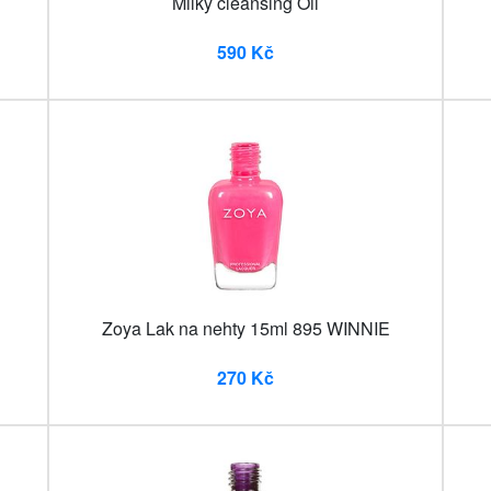
Milky cleansing Oil
590 Kč
Zoya Lak na nehty 15ml 895 WINNIE
270 Kč