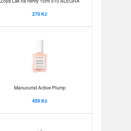
Zoya Lak na nehty 15ml 510 ALEGRA
270 Kč
Manucurist Active Plump
459 Kč