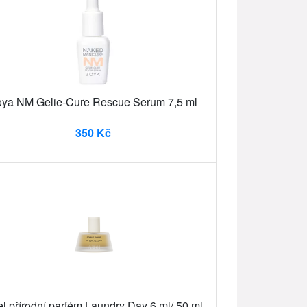
ya NM Gelie-Cure Rescue Serum 7,5 ml
350 Kč
l přírodní parfém Laundry Day 6 ml/ 50 ml