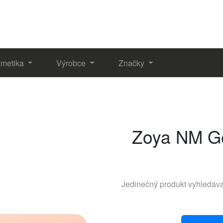
metika
Výrobce
Značky
Zoya NM Ge
Jedinečný produkt vyhledá