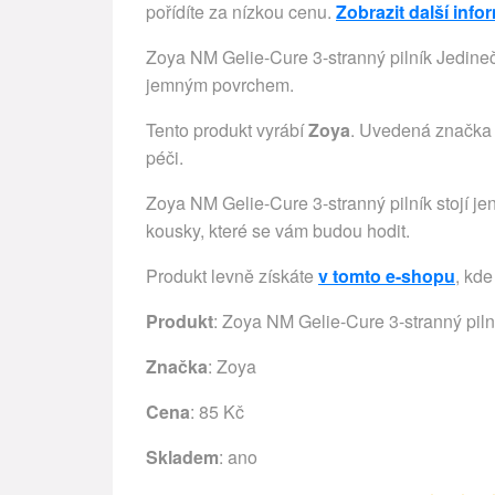
pořídíte za nízkou cenu.
Zobrazit další inf
Zoya NM Gelie-Cure 3-stranný pilník Jedinečn
jemným povrchem.
Tento produkt vyrábí
Zoya
. Uvedená značka 
péči.
Zoya NM Gelie-Cure 3-stranný pilník stojí jen
kousky, které se vám budou hodit.
Produkt levně získáte
v tomto e-shopu
, kde
Produkt
: Zoya NM Gelie-Cure 3-stranný piln
Značka
:
Zoya
Cena
: 85 Kč
Skladem
: ano