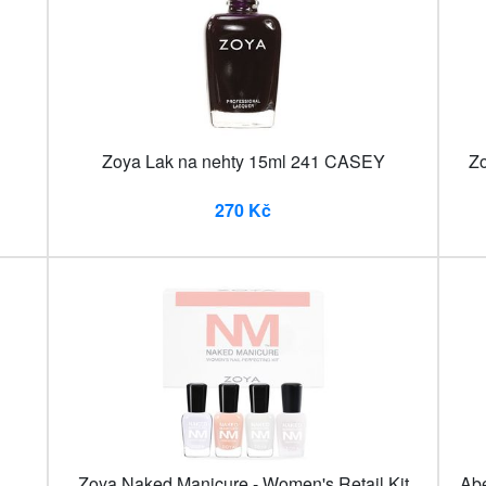
Zoya Lak na nehty 15ml 241 CASEY
Zo
270 Kč
Zoya Naked Manicure - Women's Retail Kit
Abe