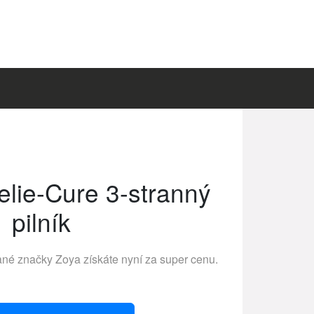
lie-Cure 3-stranný
pilník
vané značky
Zoya
získáte nyní za super cenu.