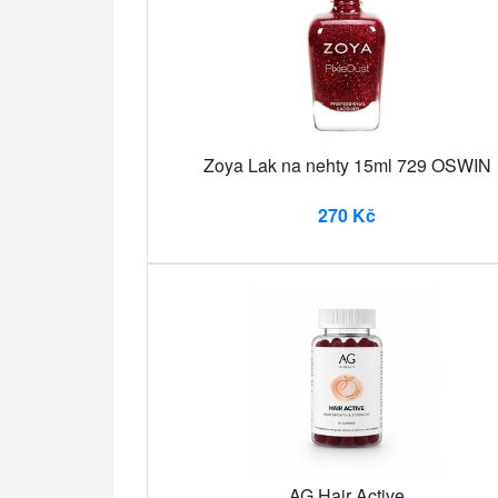
Zoya Lak na nehty 15ml 729 OSWIN
270 Kč
AG Hair Active