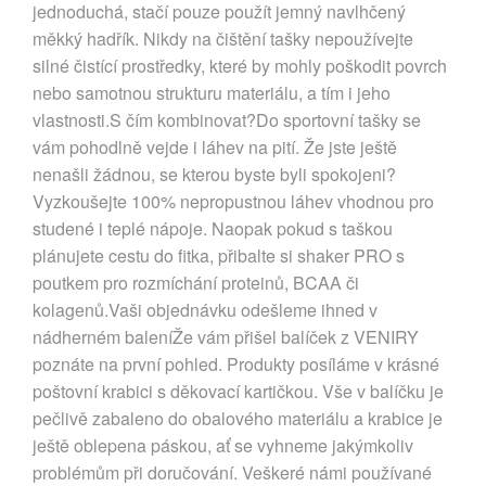
jednoduchá, stačí pouze použít jemný navlhčený
měkký hadřík. Nikdy na čištění tašky nepoužívejte
silné čistící prostředky, které by mohly poškodit povrch
nebo samotnou strukturu materiálu, a tím i jeho
vlastnosti.S čím kombinovat?Do sportovní tašky se
vám pohodlně vejde i láhev na pití. Že jste ještě
nenašli žádnou, se kterou byste byli spokojeni?
Vyzkoušejte 100% nepropustnou láhev vhodnou pro
studené i teplé nápoje. Naopak pokud s taškou
plánujete cestu do fitka, přibalte si shaker PRO s
poutkem pro rozmíchání proteinů, BCAA či
kolagenů.Vaši objednávku odešleme ihned v
nádherném baleníŽe vám přišel balíček z VENIRY
poznáte na první pohled. Produkty posíláme v krásné
poštovní krabici s děkovací kartičkou. Vše v balíčku je
pečlivě zabaleno do obalového materiálu a krabice je
ještě oblepena páskou, ať se vyhneme jakýmkoliv
problémům při doručování. Veškeré námi používané