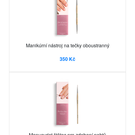
Manikúrní nástroj na tečky oboustranný
350 Kč
Manucurist štětec pro zdobení nehtů