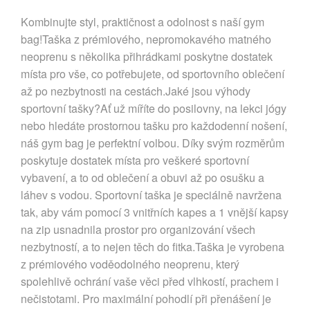
Kombinujte styl, praktičnost a odolnost s naší gym
bag!Taška z prémiového, nepromokavého matného
neoprenu s několika přihrádkami poskytne dostatek
místa pro vše, co potřebujete, od sportovního oblečení
až po nezbytnosti na cestách.Jaké jsou výhody
sportovní tašky?Ať už míříte do posilovny, na lekci jógy
nebo hledáte prostornou tašku pro každodenní nošení,
náš gym bag je perfektní volbou. Díky svým rozměrům
poskytuje dostatek místa pro veškeré sportovní
vybavení, a to od oblečení a obuvi až po osušku a
láhev s vodou. Sportovní taška je speciálně navržena
tak, aby vám pomocí 3 vnitřních kapes a 1 vnější kapsy
na zip usnadnila prostor pro organizování všech
nezbytností, a to nejen těch do fitka.Taška je vyrobena
z prémiového voděodolného neoprenu, který
spolehlivě ochrání vaše věci před vlhkostí, prachem i
nečistotami. Pro maximální pohodlí při přenášení je