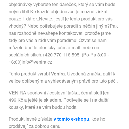
objednávky vyberete ten dáreček, který se vám bude
nejvíc líbit.Ke každé objednávce je možné získat
pouze 1 dárek.Nevíte, jestli je tento produkt pro vás
vhodný? Nebo potřebujete poradit s něčím jiným?Pak
nás rozhodně neváhejte kontaktovat, protože jsme
tady pro vás a rádi vám poradíme! Ozvat se nám
můžete buď telefonicky, přes e-mail, nebo na
sociálních sítích.+420 770 118 595 (Po-Pá 8:00 -
16:00)
info@venira.cz
Tento produkt vyrábí
Venira
. Uvedená značka patří k
velice oblíbeným a vyhledávaným právě pro tuto péči.
VENIRA sportovní / cestovní taška, černá stojí jen 1
499 Kč a ještě je skladem. Podívejte se i na další
kousky, které se vám budou hodit.
Produkt levně získáte
v tomto e-shopu
, kde ho
prodávají za dobrou cenu.