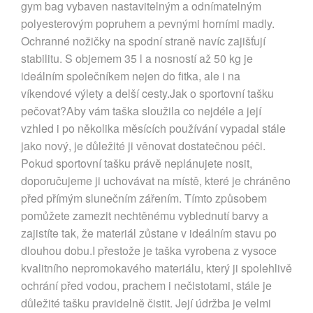
gym bag vybaven nastavitelným a odnímatelným
polyesterovým popruhem a pevnými horními madly.
Ochranné nožičky na spodní straně navíc zajišťují
stabilitu. S objemem 35 l a nosností až 50 kg je
ideálním společníkem nejen do fitka, ale i na
víkendové výlety a delší cesty.Jak o sportovní tašku
pečovat?Aby vám taška sloužila co nejdéle a její
vzhled i po několika měsících používání vypadal stále
jako nový, je důležité ji věnovat dostatečnou péči.
Pokud sportovní tašku právě neplánujete nosit,
doporučujeme ji uchovávat na místě, které je chráněno
před přímým slunečním zářením. Tímto způsobem
pomůžete zamezit nechtěnému vyblednutí barvy a
zajistíte tak, že materiál zůstane v ideálním stavu po
dlouhou dobu.I přestože je taška vyrobena z vysoce
kvalitního nepromokavého materiálu, který ji spolehlivě
ochrání před vodou, prachem i nečistotami, stále je
důležité tašku pravidelně čistit. Její údržba je velmi