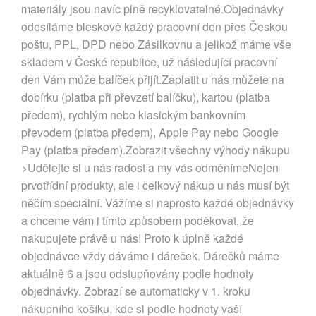
materiály jsou navíc plně recyklovatelné.Objednávky
odesíláme bleskově každý pracovní den přes Českou
poštu, PPL, DPD nebo Zásilkovnu a jelikož máme vše
skladem v České republice, už následující pracovní
den Vám může balíček přijít.Zaplatit u nás můžete na
dobírku (platba při převzetí balíčku), kartou (platba
předem), rychlým nebo klasickým bankovním
převodem (platba předem), Apple Pay nebo Google
Pay (platba předem).Zobrazit všechny výhody nákupu
>Udělejte si u nás radost a my vás odměnímeNejen
prvotřídní produkty, ale i celkový nákup u nás musí být
něčím speciální. Vážíme si naprosto každé objednávky
a chceme vám i tímto způsobem poděkovat, že
nakupujete právě u nás! Proto k úplně každé
objednávce vždy dáváme i dáreček. Dárečků máme
aktuálně 6 a jsou odstupňovány podle hodnoty
objednávky. Zobrazí se automaticky v 1. kroku
nákupního košíku, kde si podle hodnoty vaší