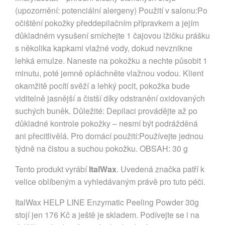
(upozornění: potenciální alergeny) Použití v salonu:Po
očištění pokožky předdepilačním přípravkem a jejím
důkladném vysušení smíchejte 1 čajovou lžičku prášku
s několika kapkami vlažné vody, dokud nevznikne
lehká emulze. Naneste na pokožku a nechte působit 1
minutu, poté jemně opláchněte vlažnou vodou. Klient
okamžitě pocítí svěží a lehký pocit, pokožka bude
viditelně jasnější a čistší díky odstranění oxidovaných
suchých buněk. Důležité: Depilaci provádějte až po
důkladné kontrole pokožky – nesmí být podrážděná
ani přecitlivělá. Pro domácí použití:Používejte jednou
týdně na čistou a suchou pokožku. OBSAH: 30 g
Tento produkt vyrábí
ItalWax
. Uvedená značka patří k
velice oblíbeným a vyhledávaným právě pro tuto péči.
ItalWax HELP LINE Enzymatic Peeling Powder 30g
stojí jen 176 Kč a ještě je skladem. Podívejte se i na