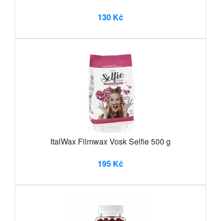
130 Kč
ItalWax Filmwax Vosk Selfie 500 g
195 Kč