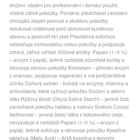
složení, ideální pro profesionální i domácí použití,
včetně citlivé pokožky. Pomáhá: předcházet zarůstání
chloupků zlepšit pevnost a strukturu pokožky
redukovat viditelnost pórů stimulovat buněčnou
obnovu a sjednotit tón pleti Pravidelná exfoliace
odstraňuje zrohovatělou vrstvu pokožky a podporuje
zdravý, zářivý vzhled. Klíčové složky: Papain (1–5 %)
– enzym z papáji, šetrně rozkládá odumřelé buňky a
stimuluje obnovu pokožky Bromelain – přírodní enzym
z ananasu, podporuje regeneraci a má protizánětlivé
účinky Dýňový extrakt – bohatý na enzymy, vitamíny a
antioxidanty, které vyživují pokožku Složení a aktivní
látky:Rýžový škrob (Oryza Sativa Starch) – jemně čistí,
zanechává pokožku hebkou a matnou Sodium Cocoyl
Isethionate – jemná čistící látka z kokosového oleje,
nevysušuje a nedráždí Papain (1–5 %) – enzym z
papáji, šetrně exfoliuje a obnovuje pokožku Kyselina
jablečná (Malic Acid) – AHA kyselina s jemným