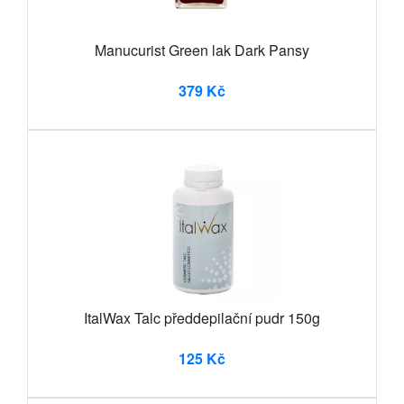
Manucurist Green lak Dark Pansy
379 Kč
ItalWax Talc předdepilační pudr 150g
125 Kč