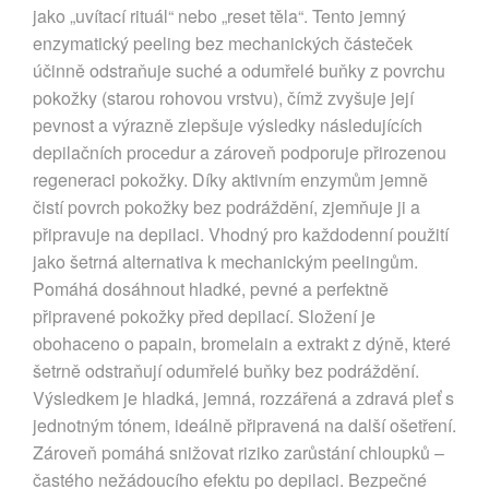
jako „uvítací rituál“ nebo „reset těla“. Tento jemný
enzymatický peeling bez mechanických částeček
účinně odstraňuje suché a odumřelé buňky z povrchu
pokožky (starou rohovou vrstvu), čímž zvyšuje její
pevnost a výrazně zlepšuje výsledky následujících
depilačních procedur a zároveň podporuje přirozenou
regeneraci pokožky. Díky aktivním enzymům jemně
čistí povrch pokožky bez podráždění, zjemňuje ji a
připravuje na depilaci. Vhodný pro každodenní použití
jako šetrná alternativa k mechanickým peelingům.
Pomáhá dosáhnout hladké, pevné a perfektně
připravené pokožky před depilací. Složení je
obohaceno o papain, bromelain a extrakt z dýně, které
šetrně odstraňují odumřelé buňky bez podráždění.
Výsledkem je hladká, jemná, rozzářená a zdravá pleť s
jednotným tónem, ideálně připravená na další ošetření.
Zároveň pomáhá snižovat riziko zarůstání chloupků –
častého nežádoucího efektu po depilaci. Bezpečné