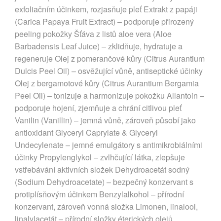
exfoliačním účinkem, rozjasňuje pleť Extrakt z papáji
(Carica Papaya Fruit Extract) – podporuje přirozený
peeling pokožky Šťáva z listů aloe vera (Aloe
Barbadensis Leaf Juice) – zklidňuje, hydratuje a
regeneruje Olej z pomerančové kůry (Citrus Aurantium
Dulcis Peel Oil) – osvěžující vůně, antiseptické účinky
Olej z bergamotové kůry (Citrus Aurantium Bergamia
Peel Oil) – tonizuje a harmonizuje pokožku Allantoin –
podporuje hojení, zjemňuje a chrání citlivou pleť
Vanilin (Vanillin) – jemná vůně, zároveň působí jako
antioxidant Glyceryl Caprylate & Glyceryl
Undecylenate – jemné emulgátory s antimikrobiálními
účinky Propylenglykol – zvlhčující látka, zlepšuje
vstřebávání aktivních složek Dehydroacetát sodný
(Sodium Dehydroacetate) – bezpečný konzervant s
protiplísňovým účinkem Benzylalkohol – přírodní
konzervant, zároveň vonná složka Limonen, linalool,
linalylacetát – přírodní složky éterických olejů