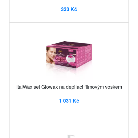
333 Kč
ItalWax set Glowax na depilaci filmovým voskem
1 031 Kč