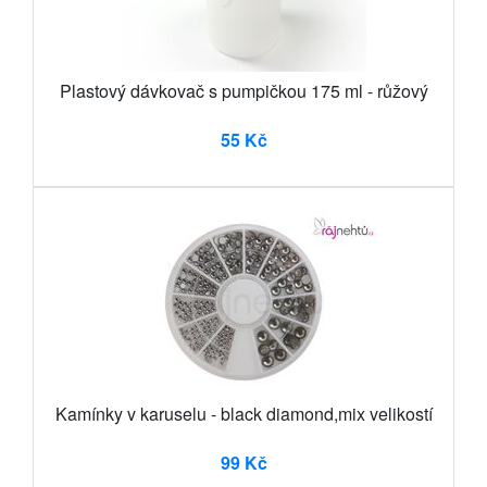
Plastový dávkovač s pumpičkou 175 ml - růžový
55 Kč
Kamínky v karuselu - black diamond,mix velikostí
99 Kč