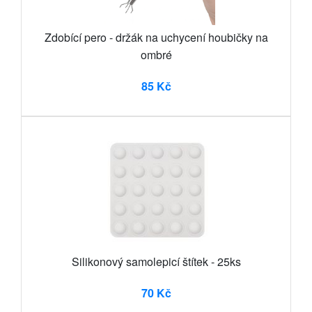
Zdobící pero - držák na uchycení houbičky na
ombré
85 Kč
Silikonový samolepicí štítek - 25ks
70 Kč