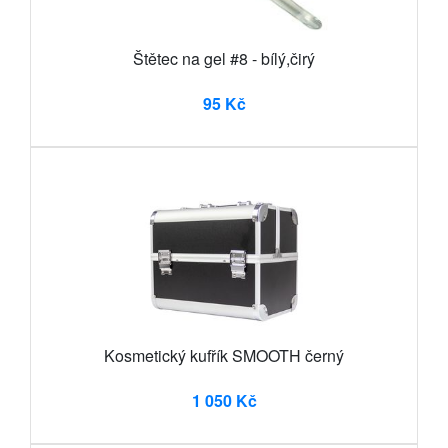
Štětec na gel #8 - bílý,čirý
95 Kč
Kosmetický kufřík SMOOTH černý
1 050 Kč