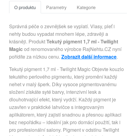
O produktu
Parametry
Kategorie
Správná péče o zevnějšek se vyplatí. Vlasy, pleť i
nehty budou vypadat mnohem lépe, zdravěji a
krásněji. Produkt
Tekutý pigment 1,7 ml - Twilight
Magic
od renomovaného výrobce RajNehtu.CZ nyní
pořídíte za nízkou cenu.
Zobrazit další informace
.
Tekutý pigment 1,7 ml - Twilight Magic Objevte kouzlo
tekutého perlového pigmentu, který promění každý
nehet v malý šperk. Díky vysoce pigmentovanému
složení získáte syté barvy, intenzivní lesk a
dlouhotrvající efekt, který vydrží. Každý pigment je
uzavřen v praktické lahvičce s integrovaným
aplikátorem, který zajistí snadnou a přesnou aplikaci
bez nepořádku – ideální jak pro domácí použití, tak i
pro profesionální salony. Pigment v odstínu Twilight