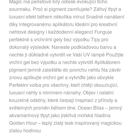
Magic má perleťově bílý odlesk evokující ticho
soumraku. Proč si pigment zamilujete? Zářivý třpyt a
luxusní efekt během několika minut Snadné nanášení
díky integrovanému aplikátoru Ideální pro kreativní
nehtové designy i každodenní eleganci Funguje
perfektně s vrchními gely bez výpotku Tipy pro
dokonalý výsledek: Naneste podkladovou barvu a
nechte ji důkladně vytvrdit ve Vaší UV lampě Použijte
vrchní gel bez výpotku a nechte vytvrdit Aplikátorem
pigment jemně zaleštěte do povrchu nehtu Na závěr
znovu aplikujte vrchní gel a vytvrďte jako obvykle
Perfektní volba pro všechny, kteří chtějí okouzlující,
luxusní nehty s minimem námahy. Objev i ostatní
kouzelné odstíny, které čerpají inspiraci z přírody a
světelných proměn během dne. Ocean Bliss – jemný
akvamarínový třpyt jako jiskřivá mořská hladina
Golden Hour – teplý zlatý lesk inspirovaný magickou
zlatou hodinou