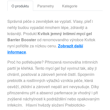
O produktu
Parametry
Kategorie
Správná péče o zevnějšek se vyplatí. Vlasy, pleť i
nehty budou vypadat mnohem lépe, zdravěji a
krásněji. Produkt
Kvitok jemný intimní mycí gel
Barrier Booster
od renomovaného výrobce Kvitok
nyní pořídíte za nízkou cenu.
Zobrazit další
informace
.
Proč ho potřebujete? Přirozená rovnováha intimních
partií je křehká. Tento mycí gel byl vyvinut tak, aby ji
chránil, posiloval a zároveň jemně čistil. Spojením
prebiotik a rostlinných výtažků vznikla péče, která
osvěží, zklidní a zároveň nepálí ani nevysušuje. Díky
přirozenému pH a absenci parfemace je vhodný i při
zvýšené náchylnosti k podráždění nebo opakovaným
infekcím. Hlavní hvězdy složení Prebioticko-