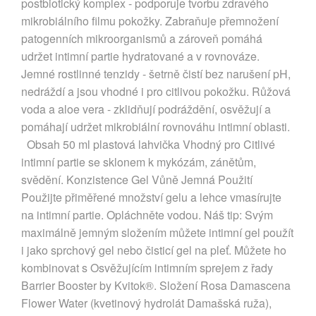
postbiotický komplex - podporuje tvorbu zdravého
mikrobiálního filmu pokožky. Zabraňuje přemnožení
patogenních mikroorganismů a zároveň pomáhá
udržet intimní partie hydratované a v rovnováze.
Jemné rostlinné tenzidy - šetrně čistí bez narušení pH,
nedráždí a jsou vhodné i pro citlivou pokožku. Růžová
voda a aloe vera - zklidňují podráždění, osvěžují a
pomáhají udržet mikrobiální rovnováhu intimní oblasti.
Obsah 50 ml plastová lahvička Vhodný pro Citlivé
intimní partie se sklonem k mykózám, zánětům,
svědění. Konzistence Gel Vůně Jemná Použití
Použijte přiměřené množství gelu a lehce vmasírujte
na intimní partie. Opláchněte vodou. Náš tip: Svým
maximálně jemným složením můžete intimní gel použít
i jako sprchový gel nebo čisticí gel na pleť. Můžete ho
kombinovat s Osvěžujícím intimním sprejem z řady
Barrier Booster by Kvitok®. Složení Rosa Damascena
Flower Water (kvetinový hydrolát Damašská ruža),