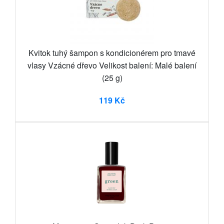
Kvitok tuhý šampon s kondicionérem pro tmavé
vlasy Vzácné dřevo Velikost balení: Malé balení
(25 g)
119 Kč