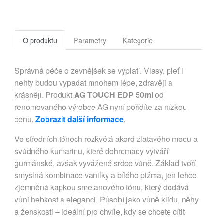
O produktu
Parametry
Kategorie
Správná péče o zevnějšek se vyplatí. Vlasy, pleť i
nehty budou vypadat mnohem lépe, zdravěji a
krásněji. Produkt
AG TOUCH EDP 50ml
od
renomovaného výrobce AG nyní pořídíte za nízkou
cenu.
Zobrazit další informace
.
Ve středních tónech rozkvétá akord zlatavého medu a
svůdného kumarinu, které dohromady vytváří
gurmánské, avšak vyvážené srdce vůně. Základ tvoří
smyslná kombinace vanilky a bílého pižma, jen lehce
zjemněná kapkou smetanového tónu, který dodává
vůni hebkost a eleganci. Působí jako vůně klidu, něhy
a ženskosti – ideální pro chvíle, kdy se chcete cítit