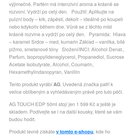
výjimečně. Parfém má intenzivní aroma a krásně se
rozvoní. Vydrží po celý den. Použití: Aplikujte na
pulzní body – krk, zápěstí, dekolt – ideálně po koupeli
nebo kdykoliv během dne. Vůně se z těchto míst
krásně rozvine a vydrží po celý den. Pyramida: Hlava
– karamel Srdce – med, kumarin Základ – vanilka, bílé
pižmo, smetanové tóny Složení/INCI: Alcohol Denat.,
Parfum, Isopropylideneglycerol, Propanediol, Sucrose
Acetate Isobutyrate, Alcohol, Coumarin,
Hexamethylindanopyran, Vanillin
Tento produkt vyrábí
AG
. Uvedená značka patří k
velice oblíbeným a vyhledávaným právě pro tuto péči.
AG TOUCH EDP 50ml stojí jen 1 599 Kč a ještě je
skladem. Podívejte se i na další kousky, které se vám
budou hodit.
Produkt levně získáte
v tomto e-shopu
, kde ho