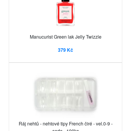
Manucurist Green lak Jelly Twizzle
379 Kč
Ráj nehtů - nehtové tipy French čiré - vel.0-9 -
sada - 100ks