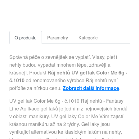
O produktu
Parametry
Kategorie
Správná péče o zevnějšek se vyplatí. Vlasy, pleť i
nehty budou vypadat mnohem lépe, zdravěji a
krásněji. Produkt
Ráj nehtů UV gel lak Color Me 6g -
č.1010
od renomovaného výrobce Ráj nehtů nyní
pořídíte za nízkou cenu.
Zobrazit další informace
.
UV gel lak Color Me 6g - č.1010 Ráj nehtů - Fantasy
Line Aplikace gel laků je jedním z nejnovějších trendů
v oblasti manikúry. UV gel laky Color Me Vám zajistí
krásnou manikúru až na 2 týdny. Gel laky jsou
vynikající alternativou ke klasickým lakům na nehty,