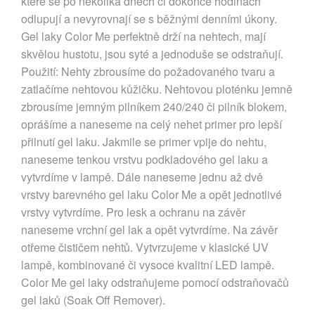
které se po několika dnech či dokonce hodinách
odlupují a nevyrovnají se s běžnými denními úkony.
Gel laky Color Me perfektně drží na nehtech, mají
skvělou hustotu, jsou syté a jednoduše se odstraňují.
Použití: Nehty zbrousíme do požadovaného tvaru a
zatlačíme nehtovou kůžičku. Nehtovou ploténku jemně
zbrousíme jemným pilníkem 240/240 či pilník blokem,
oprášíme a naneseme na celý nehet primer pro lepší
přilnutí gel laku. Jakmile se primer vpije do nehtu,
naneseme tenkou vrstvu podkladového gel laku a
vytvrdíme v lampě. Dále naneseme jednu až dvě
vrstvy barevného gel laku Color Me a opět jednotlivé
vrstvy vytvrdíme. Pro lesk a ochranu na závěr
naneseme vrchní gel lak a opět vytvrdíme. Na závěr
otřeme čističem nehtů. Vytvrzujeme v klasické UV
lampě, kombinované či vysoce kvalitní LED lampě.
Color Me gel laky odstraňujeme pomocí odstraňovačů
gel laků (Soak Off Remover).