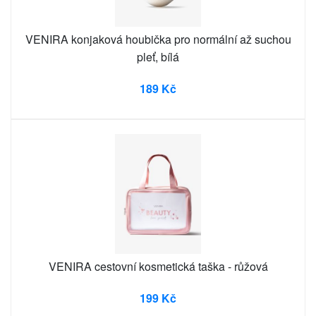
VENIRA konjaková houbička pro normální až suchou
pleť, bílá
189 Kč
VENIRA cestovní kosmetická taška - růžová
199 Kč