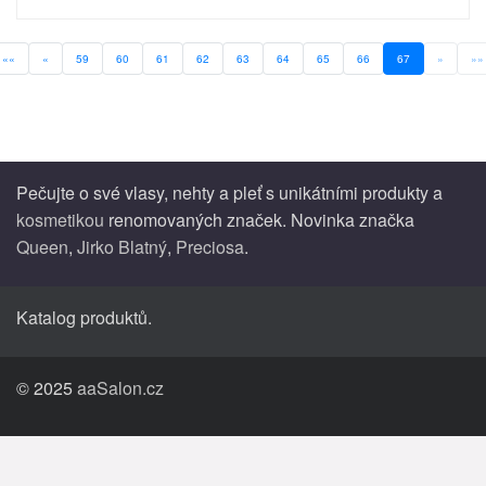
««
«
59
60
61
62
63
64
65
66
67
»
»»
Pečujte o své vlasy, nehty a pleť s unikátními produkty a
kosmetikou
renomovaných značek. Novinka značka
Queen
,
Jirko Blatný
,
Preciosa
.
Katalog produktů.
© 2025
aaSalon.cz