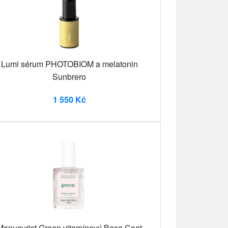
Lumi sérum PHOTOBIOM a melatonin
Sunbrero
1 550 Kč
Manucurist Green vitamínový Base Coat