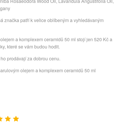
Aniba Rosaeodora Wood Oil, Lavandula Angustifolia Oil,
egany
á značka patří k velice oblíbeným a vyhledávaným
 olejem a komplexem ceramidů 50 ml stojí jen 520 Kč a
sky, které se vám budou hodit.
 ho prodávají za dobrou cenu.
 marulovým olejem a komplexem ceramidů 50 ml