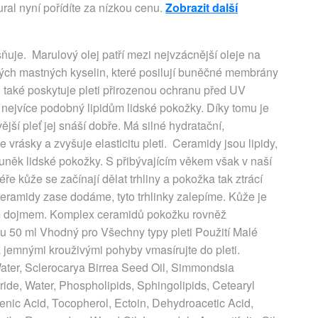
al nyní pořídíte za nízkou cenu.
Zobrazit další
sňuje. Marulový olej patří mezi nejvzácnější oleje na
ch mastných kyselin, které posilují buněčné membrány
 také poskytuje pleti přirozenou ochranu před UV
u nejvíce podobný lipidům lidské pokožky. Díky tomu je
ější pleť jej snáší dobře. Má silné hydratační,
 vrásky a zvyšuje elasticitu pleti. Ceramidy jsou lipidy,
uněk lidské pokožky. S přibývajícím věkem však v naší
ře kůže se začínají dělat trhliny a pokožka tak ztrácí
ceramidy zase dodáme, tyto trhlinky zalepíme. Kůže je
ím dojmem. Komplex ceramidů pokožku rovněž
 50 ml Vhodný pro Všechny typy pleti Použití Malé
 jemnými krouživými pohyby vmasírujte do pleti.
er, Sclerocarya Birrea Seed Oil, Simmondsia
ride, Water, Phospholipids, Sphingolipids, Cetearyl
olenic Acid, Tocopherol, Ectoin, Dehydroacetic Acid,