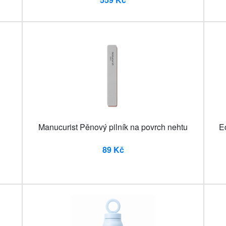
Manucurist Pěnový pilník na povrch nehtu
E
89 Kč