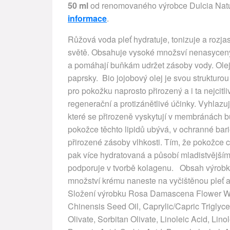
50 ml
od renomovaného výrobce Dulcia Natur
informace
.
Růžová voda pleť hydratuje, tonizuje a rozja
světě. Obsahuje vysoké množsví nenasycený
a pomáhají buňkám udržet zásoby vody. Olej
paprsky. Bio jojobový olej je svou strukturo
pro pokožku naprosto přirozený a i ta nejcitliv
regenerační a protizánětlivé účinky. Vyhlazuje
které se přirozeně vyskytují v membránách b
pokožce těchto lipidů ubývá, v ochranné barié
přirozené zásoby vlhkosti. Tím, že pokožce 
pak více hydratovaná a působí mladistvějš
podporuje v tvorbě kolagenu. Obsah výrobku
množství krému naneste na vyčištěnou pleť a
Složení výrobku Rosa Damascena Flower Wat
Chinensis Seed Oil, Caprylic/Capric Triglyce
Olivate, Sorbitan Olivate, Linoleic Acid, Lin