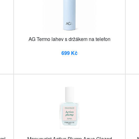
AG Termo lahev s držákem na telefon
699 Kč
 ml
Manucurist Active Plump Aqua Glazed