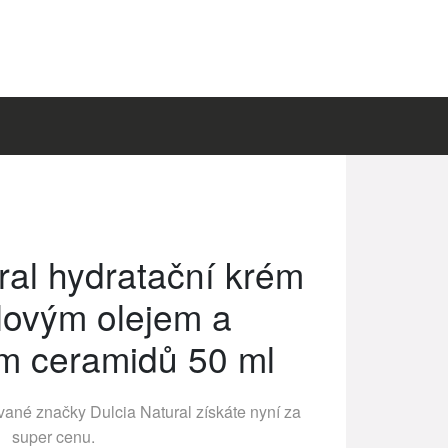
ral hydratační krém
lovým olejem a
m ceramidů 50 ml
ávané značky
Dulcia Natural
získáte nyní za
super cenu.