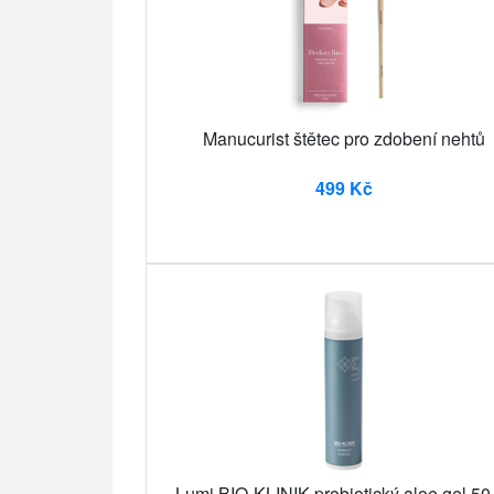
Manucurist štětec pro zdobení nehtů
499 Kč
Lumi BIO-KLINIK probiotický aloe gel 50