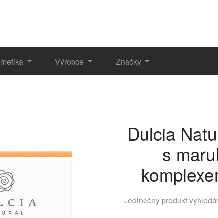
metika
Výrobce
Značky
Dulcia Natu
s maru
komplexe
Jedinečný produkt vyhled