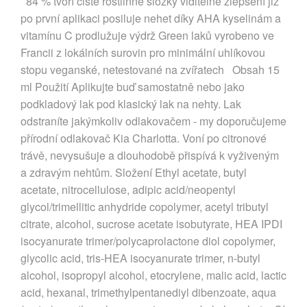
84 % tvoří čistě rostlinné složky viditelné zlepšení již
po první aplikaci posiluje nehet díky AHA kyselinám a
vitamínu C prodlužuje výdrž Green laků vyrobeno ve
Francii z lokálních surovin pro minimální uhlíkovou
stopu veganské, netestované na zvířatech Obsah 15
ml Použití Aplikujte buď samostatně nebo jako
podkladový lak pod klasický lak na nehty. Lak
odstraníte jakýmkoliv odlakovačem - my doporučujeme
přírodní odlakovač Kia Charlotta. Voní po citronové
trávě, nevysušuje a dlouhodobě přispívá k vyživeným
a zdravým nehtům. Složení Ethyl acetate, butyl
acetate, nitrocellulose, adipic acid/neopentyl
glycol/trimellitic anhydride copolymer, acetyl tributyl
citrate, alcohol, sucrose acetate isobutyrate, HEA IPDI
isocyanurate trimer/polycaprolactone diol copolymer,
glycolic acid, tris-HEA isocyanurate trimer, n-butyl
alcohol, isopropyl alcohol, etocrylene, malic acid, lactic
acid, hexanal, trimethylpentanediyl dibenzoate, aqua