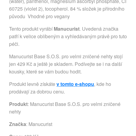
(water), panthenol, magnesium ascorbyl phosphate, CI
60725 (violet 2), tocopherol. 84 % složek je přírodního
původu Vhodné pro vegany
Tento produkt vyrábí
Manucurist
. Uvedená značka
patří k velice oblíbeným a vyhledávaným právě pro tuto
péči.
Manucurist Base S.O.S. pro velmi zničené nehty stojí
jen 429 Kč a ještě je skladem. Podívejte se i na další
kousky, které se vám budou hodit.
Produkt levně získáte
v tomto e-shopu
, kde ho
prodávají za dobrou cenu.
Produkt
: Manucurist Base S.O.S. pro velmi zničené
nehty
Značka
:
Manucurist