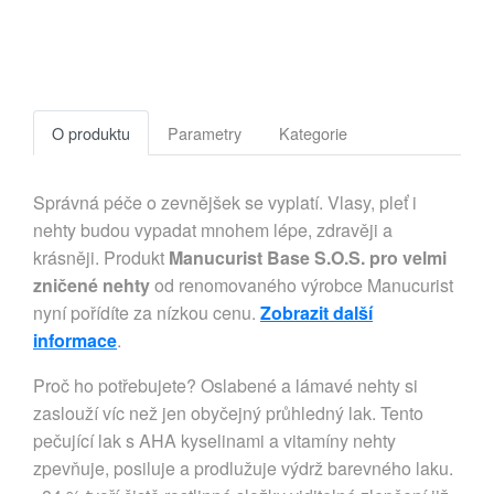
O produktu
Parametry
Kategorie
Správná péče o zevnějšek se vyplatí. Vlasy, pleť i
nehty budou vypadat mnohem lépe, zdravěji a
krásněji. Produkt
Manucurist Base S.O.S. pro velmi
zničené nehty
od renomovaného výrobce Manucurist
nyní pořídíte za nízkou cenu.
Zobrazit další
informace
.
Proč ho potřebujete? Oslabené a lámavé nehty si
zaslouží víc než jen obyčejný průhledný lak. Tento
pečující lak s AHA kyselinami a vitamíny nehty
zpevňuje, posiluje a prodlužuje výdrž barevného laku.