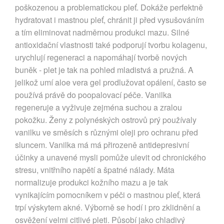
poškozenou a problematickou pleť. Dokáže perfektně
hydratovat i mastnou pleť, chránit ji před vysušováním
a tím eliminovat nadměrnou produkci mazu. Silné
antioxidační vlastnosti také podporují tvorbu kolagenu,
urychlují regeneraci a napomáhají tvorbě nových
buněk - plet je tak na pohled mladistvá a pružná. A
jelikož umí aloe vera gel prodlužovat opálení, často se
používá právě do poopalovací péče. Vanilka
regeneruje a vyživuje zejména suchou a zralou
pokožku. Ženy z polynéských ostrovů prý používaly
vanilku ve směsích s různými oleji pro ochranu před
sluncem. Vanilka má má přirozeně antidepresivní
účinky a unavené mysli pomůže ulevit od chronického
stresu, vnitřního napětí a špatné nálady. Máta
normalizuje produkci kožního mazu a je tak
vynikajícím pomocníkem v péči o mastnou pleť, která
trpí výskytem akné. Výborně se hodí i pro zklidnění a
osvěžení velmi citlivé pleti. Působí jako chladivý