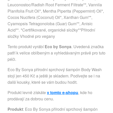
Leuconostoc/Radish Root Ferment Filtrate**, Vannila
Planifolia Fruit Oil*, Mentha Piperita (Peppermint) Oil*,
Cocos Nucifera (Coconut) Oil*, Xanthan Gum**,
Cyamopsis Tetragonoloba (Guar) Gum**, Anisic
Acid**. *Certifikované, organické složky**Přírodní
složky Vhodné pro vegany
Tento produkt vyrábí
Eco by Sonya
. Uvedená značka
patří k velice oblíbeným a vyhledávaným právě pro tuto
péči.
Eco By Sonya přírodní sprchový šampón Body Wash
stojí jen 450 Kč a ještě je skladem. Podívejte se i na
další kousky, které se vám budou hodit.
Produkt levně získáte
v tomto e-shopu
, kde ho
prodávají za dobrou cenu.
Produkt
: Eco By Sonya přírodní sprchový šampón