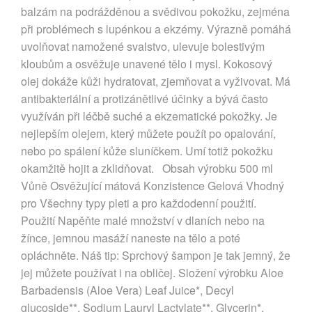
balzám na podrážděnou a svědivou pokožku, zejména
při problémech s lupénkou a ekzémy. Výrazně pomáhá
uvolňovat namožené svalstvo, ulevuje bolestivým
kloubům a osvěžuje unavené tělo i mysl. Kokosový
olej dokáže kůži hydratovat, zjemňovat a vyživovat. Má
antibakteriální a protizánětlivé účinky a bývá často
využíván při léčbě suché a ekzematické pokožky. Je
nejlepším olejem, který můžete použít po opalování,
nebo po spálení kůže sluníčkem. Umí totiž pokožku
okamžitě hojit a zklidňovat. Obsah výrobku 500 ml
Vůně Osvěžující mátová Konzistence Gelová Vhodný
pro Všechny typy pleti a pro každodenní použití.
Použití Napěňte malé množství v dlaních nebo na
žínce, jemnou masáží naneste na tělo a poté
opláchněte. Náš tip: Sprchový šampon je tak jemný, že
jej můžete používat i na obličej. Složení výrobku Aloe
Barbadensis (Aloe Vera) Leaf Juice*, Decyl
glucoside**, Sodium Lauryl Lactylate**, Glycerin*,