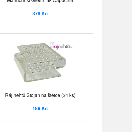
Manucurist Green lak Capucine
379 Kč
Ráj nehtů Stojan na štětce (24 ks)
189 Kč