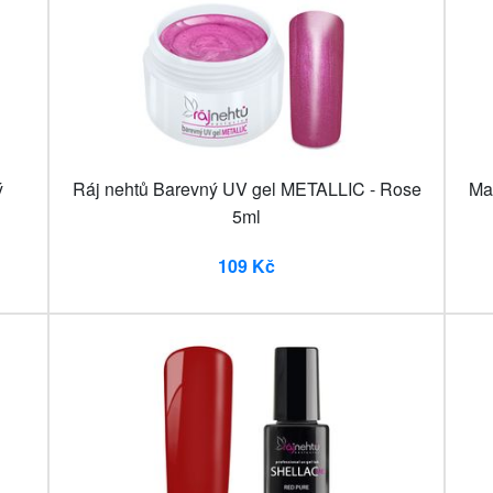
ý
Ráj nehtů Barevný UV gel METALLIC - Rose
Ma
5ml
109 Kč