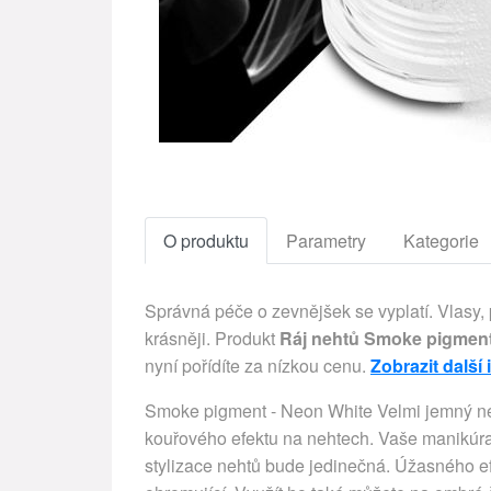
O produktu
Parametry
Kategorie
Správná péče o zevnějšek se vyplatí. Vlasy,
krásněji. Produkt
Ráj nehtů Smoke pigment
nyní pořídíte za nízkou cenu.
Zobrazit další
Smoke pigment - Neon White Velmi jemný neo
kouřového efektu na nehtech. Vaše manikúra
stylizace nehtů bude jedinečná. Úžasného e