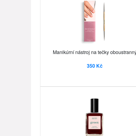
Manikúrní nástroj na tečky oboustrann
350 Kč