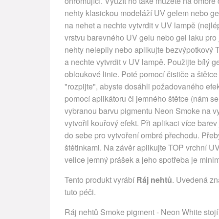
ohromující. Využít ho také můžete na ombré č
nehty klasickou modeláží UV gelem nebo gel
na nehet a nechte vytvrdit v UV lampě (nejl
vrstvu barevného UV gelu nebo gel laku pro je
nehty nelepily nebo aplikujte bezvýpotkový
a nechte vytvrdit v UV lampě. Použijte bílý g
obloukové linie. Poté pomocí čističe a štětce 
"rozpijte", abyste dosáhli požadovaného efe
pomocí aplikátoru či jemného štětce (nám se 
vybranou barvu pigmentu Neon Smoke na vytvr
vytvořil kouřový efekt. Při aplikaci více bar
do sebe pro vytvoření ombré přechodu. Přeb
štětinkami. Na závěr aplikujte TOP vrchní UV
velice jemný prášek a jeho spotřeba je minim
Tento produkt vyrábí
Ráj nehtů
. Uvedená zn
tuto péči.
Ráj nehtů Smoke pigment - Neon White stojí j