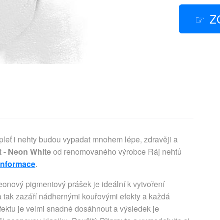
Z
 pleť i nehty budou vypadat mnohem lépe, zdravěji a
 - Neon White
od renomovaného výrobce Ráj nehtů
 informace
.
nový pigmentový prášek je ideální k vytvoření
 tak zazáří nádhernými kouřovými efekty a každá
fektu je velmi snadné dosáhnout a výsledek je