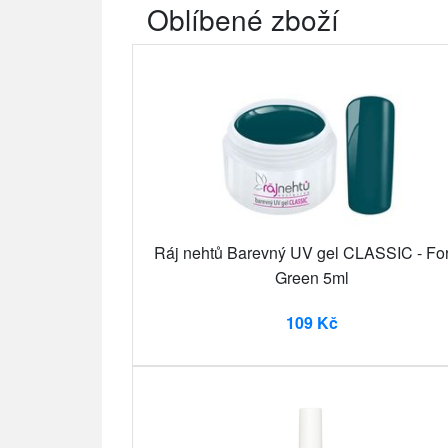
Oblíbené zboží
Ráj nehtů Barevný UV gel CLASSIC - For
Green 5ml
109 Kč