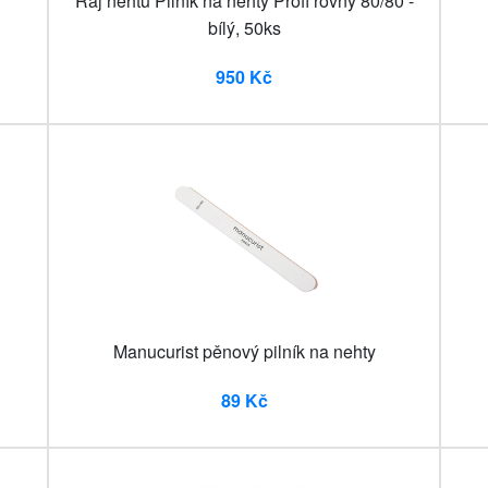
Ráj nehtů Pilník na nehty Profi rovný 80/80 -
bílý, 50ks
950 Kč
Manucurist pěnový pilník na nehty
89 Kč