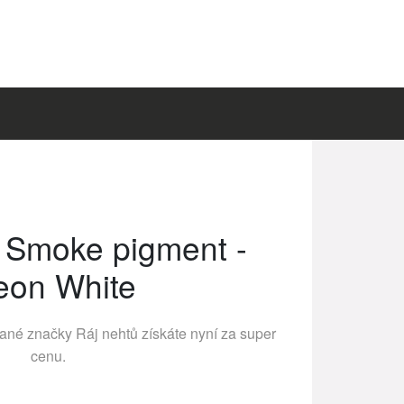
 Smoke pigment -
eon White
vané značky
Ráj nehtů
získáte nyní za super
cenu.