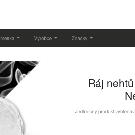
metika
Výrobce
Značky
Ráj nehtů
N
Jedinečný produkt vyhledá