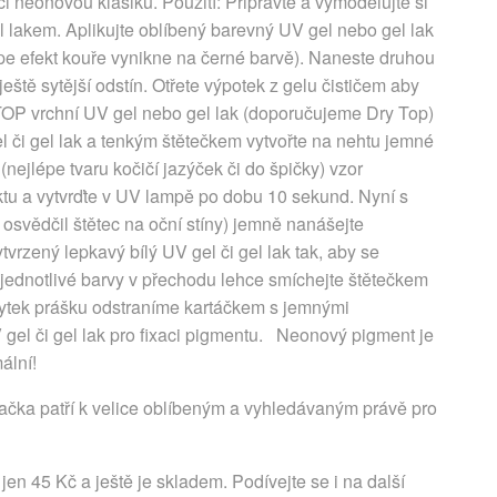
i neonovou klasiku. Použití: Připravte a vymodelujte si
 lakem. Aplikujte oblíbený barevný UV gel nebo gel lak
épe efekt kouře vynikne na černé barvě). Naneste druhou
ště sytější odstín. Otřete výpotek z gelu čističem aby
 TOP vrchní UV gel nebo gel lak (doporučujeme Dry Top)
el či gel lak a tenkým štětečkem vytvořte na nehtu jemné
(nejlépe tvaru kočičí jazýček či do špičky) vzor
ktu a vytvrďte v UV lampě po dobu 10 sekund. Nyní s
osvědčil štětec na oční stíny) jemně nanášejte
zený lepkavý bílý UV gel či gel lak tak, aby se
ev jednotlivé barvy v přechodu lehce smíchejte štětečkem
ytek prášku odstraníme kartáčkem s jemnými
 gel či gel lak pro fixaci pigmentu. Neonový pigment je
ální!
ačka patří k velice oblíbeným a vyhledávaným právě pro
en 45 Kč a ještě je skladem. Podívejte se i na další