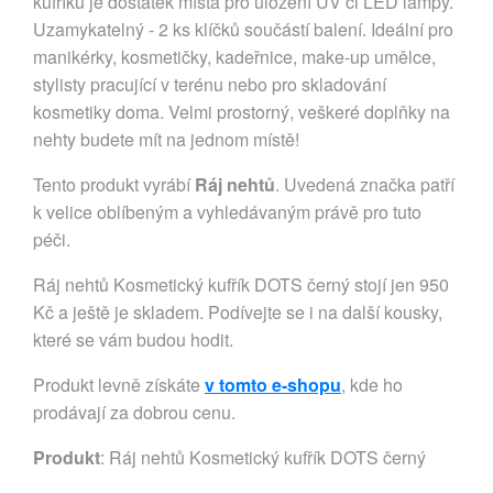
kufříku je dostatek místa pro uložení UV či LED lampy.
Uzamykatelný - 2 ks klíčků součástí balení. Ideální pro
manikérky, kosmetičky, kadeřnice, make-up umělce,
stylisty pracující v terénu nebo pro skladování
kosmetiky doma. Velmi prostorný, veškeré doplňky na
nehty budete mít na jednom místě!
Tento produkt vyrábí
Ráj nehtů
. Uvedená značka patří
k velice oblíbeným a vyhledávaným právě pro tuto
péči.
Ráj nehtů Kosmetický kufřík DOTS černý stojí jen 950
Kč a ještě je skladem. Podívejte se i na další kousky,
které se vám budou hodit.
Produkt levně získáte
v tomto e-shopu
, kde ho
prodávají za dobrou cenu.
Produkt
: Ráj nehtů Kosmetický kufřík DOTS černý