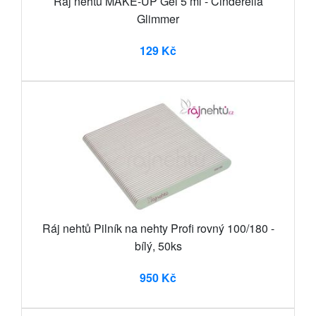
Ráj nehtů MAKE-UP Gel 5 ml - Cinderella
Glimmer
129 Kč
Ráj nehtů Pilník na nehty Profi rovný 100/180 -
bílý, 50ks
950 Kč