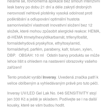
neláme se, rovnoměrná aplikace bez šmouh intenzivní
lesk barvy po dobu 21 dní a déle zakrytí drobných
nerovností nehtové ploténky vysoká odolnost proti
poškrábání a odlupování optimální hustota
samonivelační vlastnosti inovativní složení bez 12
složek, které mohou způsobit alergické reakce: HEMA,
di-HEMA trimetylhexyldikarbamát, trifenylfosfát,
formaldehydová pryskyřice, ethyltosylamid,
formaldehyd, parfém, parabeny, kafr, toluen, xylen,
DBP. OBSAH: 10 ml Odstín barvy produktu se může
lehce lišit s ohledem na nastavení obrazovky vašeho
zařízení!
Tento produkt vyrábí
Inveray
. Uvedená značka patří k
velice oblíbeným a vyhledávaným právě pro tuto péči.
Inveray UV/LED Gel Lak No. 046 SENSITIVITY stojí
jen 330 Kč a ještě je skladem. Podívejte se i na další
kousky, které se vám budou hodit.