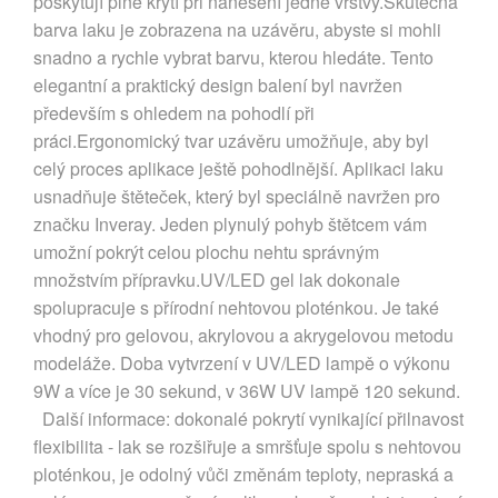
poskytují plné krytí při nanesení jedné vrstvy.Skutečná
barva laku je zobrazena na uzávěru, abyste si mohli
snadno a rychle vybrat barvu, kterou hledáte. Tento
elegantní a praktický design balení byl navržen
především s ohledem na pohodlí při
práci.Ergonomický tvar uzávěru umožňuje, aby byl
celý proces aplikace ještě pohodlnější. Aplikaci laku
usnadňuje štěteček, který byl speciálně navržen pro
značku Inveray. Jeden plynulý pohyb štětcem vám
umožní pokrýt celou plochu nehtu správným
množstvím přípravku.UV/LED gel lak dokonale
spolupracuje s přírodní nehtovou ploténkou. Je také
vhodný pro gelovou, akrylovou a akrygelovou metodu
modeláže. Doba vytvrzení v UV/LED lampě o výkonu
9W a více je 30 sekund, v 36W UV lampě 120 sekund.
Další informace: dokonalé pokrytí vynikající přilnavost
flexibilita - lak se rozšiřuje a smršťuje spolu s nehtovou
ploténkou, je odolný vůči změnám teploty, nepraská a