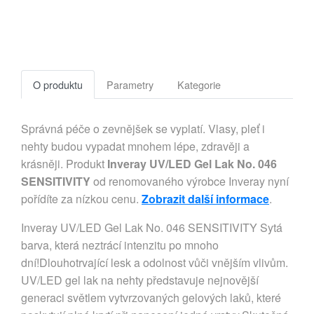
O produktu
Parametry
Kategorie
Správná péče o zevnějšek se vyplatí. Vlasy, pleť i
nehty budou vypadat mnohem lépe, zdravěji a
krásněji. Produkt
Inveray UV/LED Gel Lak No. 046
SENSITIVITY
od renomovaného výrobce Inveray nyní
pořídíte za nízkou cenu.
Zobrazit další informace
.
Inveray UV/LED Gel Lak No. 046 SENSITIVITY Sytá
barva, která neztrácí intenzitu po mnoho
dní!Dlouhotrvající lesk a odolnost vůči vnějším vlivům.
UV/LED gel lak na nehty představuje nejnovější
generaci světlem vytvrzovaných gelových laků, které