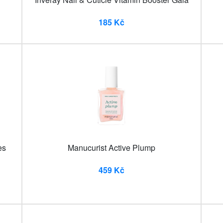
185 Kč
es
Manucurist Active Plump
459 Kč