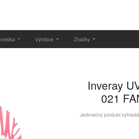
metika
Výrobce
Značky
Inveray U
021 FA
Jedinečný produkt vyhled