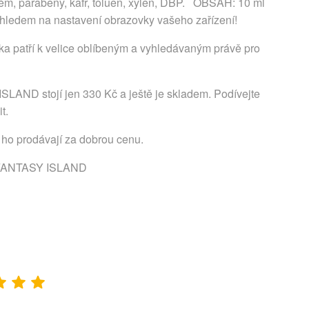
rfém, parabeny, kafr, toluen, xylen, DBP. OBSAH: 10 ml
 ohledem na nastavení obrazovky vašeho zařízení!
a patří k velice oblíbeným a vyhledávaným právě pro
LAND stojí jen 330 Kč a ještě je skladem. Podívejte
t.
 ho prodávají za dobrou cenu.
1 FANTASY ISLAND