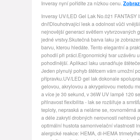
Inveray nyní pořídíte za nízkou cenu.
Zobrazi
Inveray UV/LED Gel Lak No.021 FANTASY ISL
dní!Dlouhotrvající lesk a odolnost vůči vněj
nejnovější generaci světlem vytvrzovaných ge
jedné vrstvy.Skutečná barva laku je zobraze
barvu, kterou hledáte. Tento elegantní a pra
pohodlí při práci.Ergonomický tvar uzávěru u
pohodlnější. Aplikaci laku usnadňuje štěteče
Jeden plynulý pohyb štětcem vám umožní po
přípravku.UV/LED gel lak dokonale spoluprac
gelovou, akrylovou a akrygelovou metodu 
a více je 30 sekund, v 36W UV lampě 120 sek
přilnavost flexibilita - lak se rozšiřuje a s
teploty, nepraská a neláme se, rovnoměrná a
a déle zakrytí drobných nerovností nehtové 
optimální hustota samonivelační vlastnosti i
alergické reakce: HEMA, di-HEMA trimetylhex