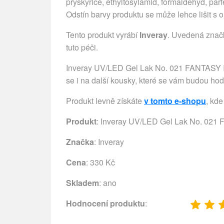
pryskyřice, ethyltosylamid, formaldehyd, pa
Odstín barvy produktu se může lehce lišit s
Tento produkt vyrábí
Inveray
. Uvedená značk
tuto péči.
Inveray UV/LED Gel Lak No. 021 FANTASY IS
se i na další kousky, které se vám budou hodi
Produkt levně získáte
v tomto e-shopu
, kde
Produkt
: Inveray UV/LED Gel Lak No. 02
Značka
:
Inveray
Cena
: 330 Kč
Skladem
: ano
Hodnocení produktu
: