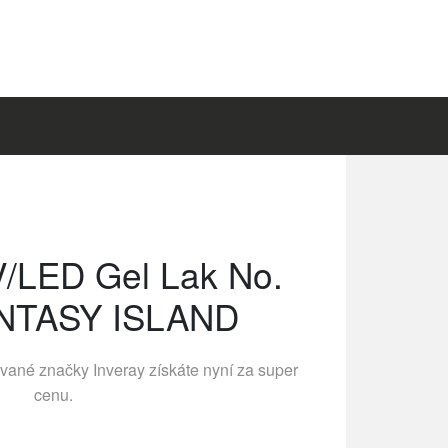
V/LED Gel Lak No.
NTASY ISLAND
ávané značky
Inveray
získáte nyní za super
cenu.