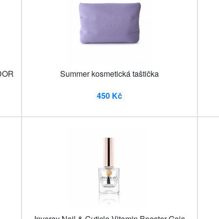
NDOR
Summer kosmetická taštička
450 Kč
Inveray Nail & Cuticle Vitamin Booster Gaia