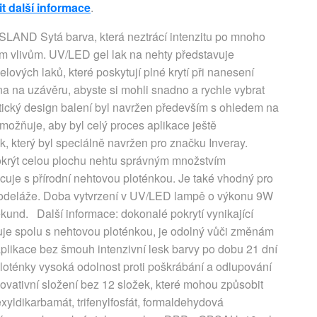
t další informace
.
AND Sytá barva, která neztrácí intenzitu po mnoho
ším vlivům. UV/LED gel lak na nehty představuje
lových laků, které poskytují plné krytí při nanesení
na na uzávěru, abyste si mohli snadno a rychle vybrat
ktický design balení byl navržen především s ohledem na
možňuje, aby byl celý proces aplikace ještě
k, který byl speciálně navržen pro značku Inveray.
krýt celou plochu nehtu správným množstvím
uje s přírodní nehtovou ploténkou. Je také vhodný pro
modeláže. Doba vytvrzení v UV/LED lampě o výkonu 9W
und. Další informace: dokonalé pokrytí vynikající
mršťuje spolu s nehtovou ploténkou, je odolný vůči změnám
plikace bez šmouh intenzivní lesk barvy po dobu 21 dní
ploténky vysoká odolnost proti poškrábání a odlupování
novativní složení bez 12 složek, které mohou způsobit
yldikarbamát, trifenylfosfát, formaldehydová