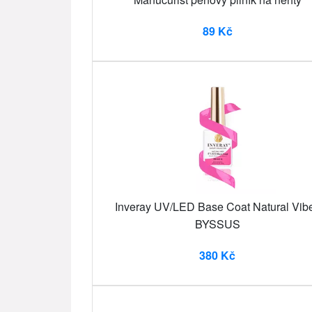
89 Kč
Inveray UV/LED Base Coat Natural Vib
BYSSUS
380 Kč