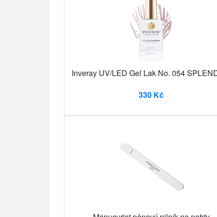
Inveray UV/LED Gel Lak No. 054 SPLE
330 Kč
Manucurist pěnový pilník na nehty