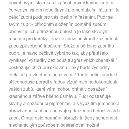
povrchovými skvrnkami způsobenými kávou, čajem,
červeným vínem nebo jinými pigmentujícími látkami, je
bělící zubní pudr pro vás ideálním řešením. Pudr se
svým 100 % přírodním složením pomáhá zubům
obnovit jejich přirozenou bělost a je také skvělým
řešením pro kuřáky, jenž se snaží odstranit zažloutnutí
zubů způsobené tabákem. Složení bělícího zubního
pudru je navíc pečlivě vybráno tak, aby přinášelo
vynikající výsledky bez použití agresivních chemikálií
poškozujících zubní sklovinu. Jaký bude výsledný
efekt při pravidelném používání ? Tento bělící produkt
si jednoduše poradí s řadou vizuálních nedokonalostí
vašich zubů, které vám mohou bránit v dosažení
krásného a zářivě bílého úsměvu. Pudr odstraňuje
skvrny a nežádoucí pigmentaci a s využitím jemného a
abrazivního kaolinu obnovuje přirozenou bělost vašich
zubů. O naprosto normální abrazivitu (tedy schopnost
mechanickým způsobem odstraňovat možné