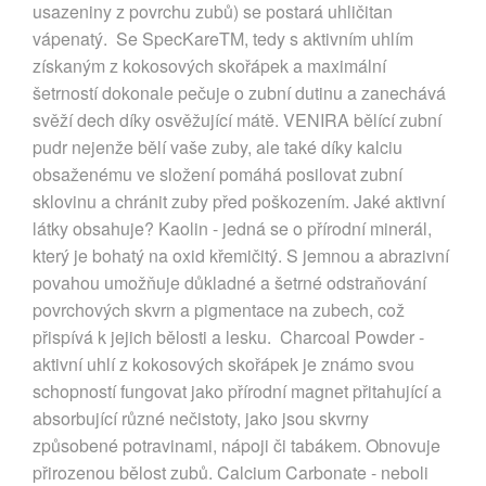
usazeniny z povrchu zubů) se postará uhličitan
vápenatý. Se SpecKareTM, tedy s aktivním uhlím
získaným z kokosových skořápek a maximální
šetrností dokonale pečuje o zubní dutinu a zanechává
svěží dech díky osvěžující mátě. VENIRA bělící zubní
pudr nejenže bělí vaše zuby, ale také díky kalciu
obsaženému ve složení pomáhá posilovat zubní
sklovinu a chránit zuby před poškozením. Jaké aktivní
látky obsahuje? Kaolin - jedná se o přírodní minerál,
který je bohatý na oxid křemičitý. S jemnou a abrazivní
povahou umožňuje důkladné a šetrné odstraňování
povrchových skvrn a pigmentace na zubech, což
přispívá k jejich bělosti a lesku. Charcoal Powder -
aktivní uhlí z kokosových skořápek je známo svou
schopností fungovat jako přírodní magnet přitahující a
absorbující různé nečistoty, jako jsou skvrny
způsobené potravinami, nápoji či tabákem. Obnovuje
přirozenou bělost zubů. Calcium Carbonate - neboli