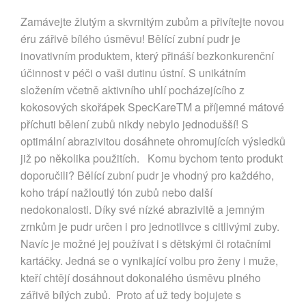
Zamávejte žlutým a skvrnitým zubům a přivítejte novou
éru zářivě bílého úsměvu! Bělící zubní pudr je
inovativním produktem, který přináší bezkonkurenční
účinnost v péči o vaši dutinu ústní. S unikátním
složením včetně aktivního uhlí pocházejícího z
kokosových skořápek SpecKareTM a příjemné mátové
příchuti bělení zubů nikdy nebylo jednodušší! S
optimální abrazivitou dosáhnete ohromujících výsledků
již po několika použitích. Komu bychom tento produkt
doporučili? Bělící zubní pudr je vhodný pro každého,
koho trápí nažloutlý tón zubů nebo další
nedokonalosti. Díky své nízké abrazivitě a jemným
zrnkům je pudr určen i pro jednotlivce s citlivými zuby.
Navíc je možné jej používat i s dětskými či rotačními
kartáčky. Jedná se o vynikající volbu pro ženy i muže,
kteří chtějí dosáhnout dokonalého úsměvu plného
zářivě bílých zubů. Proto ať už tedy bojujete s