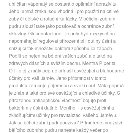
uhličitan vápenatý se postará o optimální abrazivitu.
Jeho jemná zrnka jsou vhodná i pro použití na citlivé
zuby či dětské a rotační kartáčky. V bělícím zubním
pudru slouží také jako posilovač a ochránce zubní
skloviny. Gluconolactone - je poly-hydroxykyselina
napomáhající regulovat přirozené pH dutiny ústní a
snižující tak množství bakterií způsobující zápach.
Podílí se nejen na bělení vašich zubů ale také na
zdravých dásních a svěžím dechu. Mentha Piperita
Oil - olej z máty peprné přináší osvěžující a blahodárné
účinky pro váš úsměv. Jeho přítomnost v tomto
produktu zaručuje příjemnou a svěží chuť. Máta peprná
je známá také pro své osvěžující a chladivé účinky. S
přirozenou antiseptickou vlastností bojuje proti
bakteriím v ústní dutině. Menthol - s osvěžujícími a
zklidňujícími účinky pro revitalizaci vašeho úsměvu.
Jak se bělící zubní pudr používá? Přiměřené množství
bělícího zubního pudru naneste každý večer po