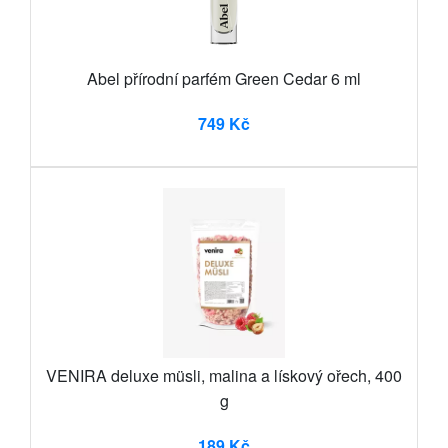
Abel přírodní parfém Green Cedar 6 ml
749 Kč
VENIRA deluxe müsli, malina a lískový ořech, 400
g
189 Kč