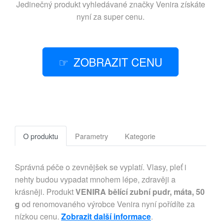
Jedinečný produkt vyhledávané značky
Venira
získáte
nyní za super cenu.
ZOBRAZIT CENU
O produktu
Parametry
Kategorie
Správná péče o zevnějšek se vyplatí. Vlasy, pleť i
nehty budou vypadat mnohem lépe, zdravěji a
krásněji. Produkt
VENIRA bělící zubní pudr, máta, 50
g
od renomovaného výrobce Venira nyní pořídíte za
nízkou cenu.
Zobrazit další informace
.