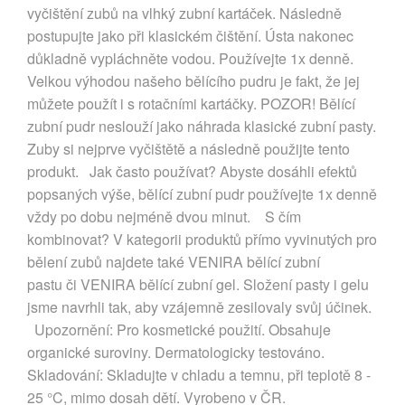
vyčištění zubů na vlhký zubní kartáček. Následně
postupujte jako při klasickém čištění. Ústa nakonec
důkladně vypláchněte vodou. Používejte 1x denně.
Velkou výhodou našeho bělícího pudru je fakt, že jej
můžete použít i s rotačními kartáčky. POZOR! Bělící
zubní pudr neslouží jako náhrada klasické zubní pasty.
Zuby si nejprve vyčištětě a následně použijte tento
produkt. Jak často používat? Abyste dosáhli efektů
popsaných výše, bělící zubní pudr používejte 1x denně
vždy po dobu nejméně dvou minut. S čím
kombinovat? V kategorii produktů přímo vyvinutých pro
bělení zubů najdete také VENIRA bělící zubní
pastu či VENIRA bělící zubní gel. Složení pasty i gelu
jsme navrhli tak, aby vzájemně zesilovaly svůj účinek.
Upozornění: Pro kosmetické použití. Obsahuje
organické suroviny. Dermatologicky testováno.
Skladování: Skladujte v chladu a temnu, při teplotě 8 -
25 °C, mimo dosah dětí. Vyrobeno v ČR.