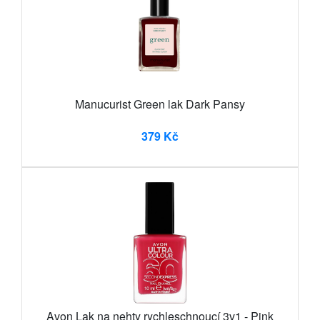
Manucurist Green lak Dark Pansy
379 Kč
Avon Lak na nehty rychleschnoucí 3v1 - Pink