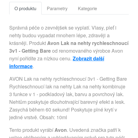
O produktu
Parametry
Kategorie
Správná péče o zevnějšek se vyplatí. Vlasy, pleť i
nehty budou vypadat mnohem lépe, zdravěji a
krásněji. Produkt
Avon Lak na nehty rychleschnoucí
3v1 - Getting Bare
od renomovaného výrobce Avon
nyní pořídíte za nízkou cenu.
Zobrazit další
informace
.
AVON Lak na nehty rychleschnoucí 3v1 - Getting Bare
Rychleschnoucí lak na nehty Lak na nehty kombinuje
3 funkce v 1 - podkladový lak, barvu a povrchový lak.
Nehtům poskytuje dlouhotrvající barevný efekt a lesk.
Zasychá během 60 sekund! Poskytuje plné krytí v
jediné vrstvě. Obsah: 10ml
Tento produkt vyrábí
Avon
. Uvedená značka patří k
velice oblíbeným a vyhledávaným právě pro tuto péči.