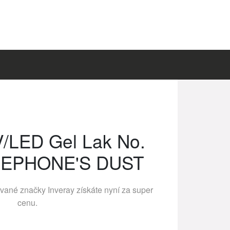
V/LED Gel Lak No.
SEPHONE'S DUST
ávané značky
Inveray
získáte nyní za super
cenu.