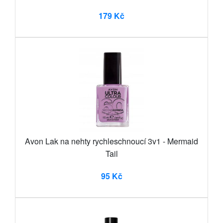
179 Kč
Avon Lak na nehty rychleschnoucí 3v1 - Mermaid
Tail
95 Kč