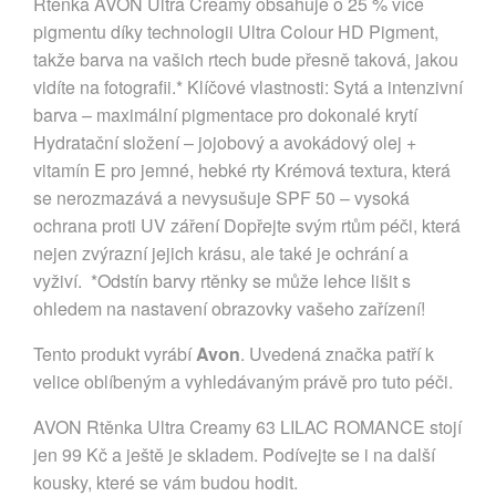
Rtěnka AVON Ultra Creamy obsahuje o 25 % více
pigmentu díky technologii Ultra Colour HD Pigment,
takže barva na vašich rtech bude přesně taková, jakou
vidíte na fotografii.* Klíčové vlastnosti: Sytá a intenzivní
barva – maximální pigmentace pro dokonalé krytí
Hydratační složení – jojobový a avokádový olej +
vitamín E pro jemné, hebké rty Krémová textura, která
se nerozmazává a nevysušuje SPF 50 – vysoká
ochrana proti UV záření Dopřejte svým rtům péči, která
nejen zvýrazní jejich krásu, ale také je ochrání a
vyživí. *Odstín barvy rtěnky se může lehce lišit s
ohledem na nastavení obrazovky vašeho zařízení!
Tento produkt vyrábí
Avon
. Uvedená značka patří k
velice oblíbeným a vyhledávaným právě pro tuto péči.
AVON Rtěnka Ultra Creamy 63 LILAC ROMANCE stojí
jen 99 Kč a ještě je skladem. Podívejte se i na další
kousky, které se vám budou hodit.