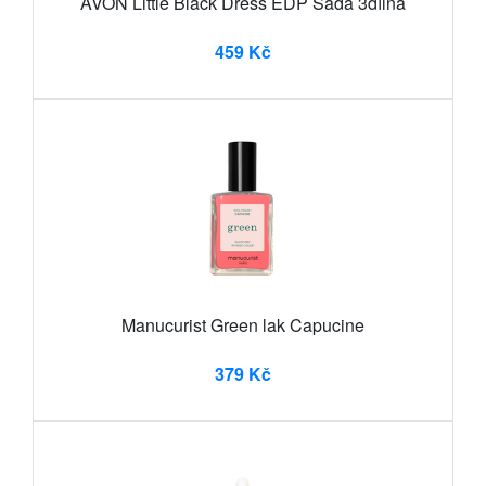
AVON Little Black Dress EDP Sada 3dílná
459 Kč
Manucurist Green lak Capucine
379 Kč