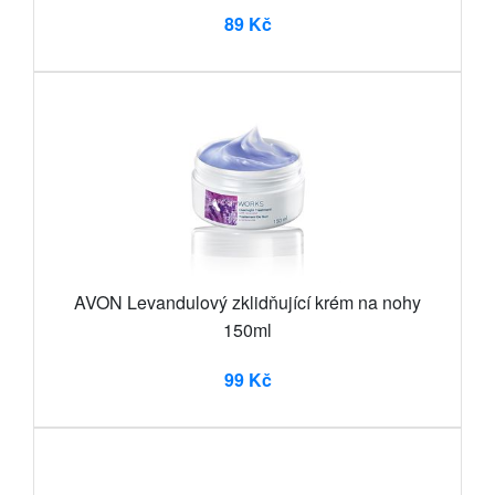
89 Kč
AVON Levandulový zklidňující krém na nohy
150ml
99 Kč