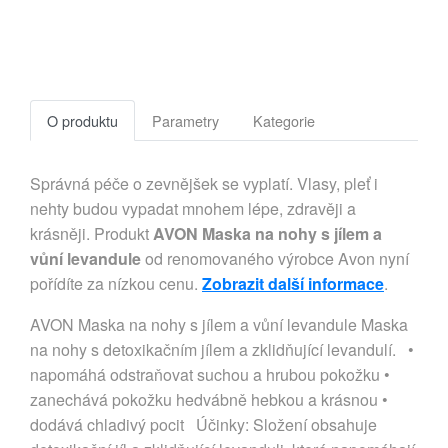
O produktu
Parametry
Kategorie
Správná péče o zevnějšek se vyplatí. Vlasy, pleť i
nehty budou vypadat mnohem lépe, zdravěji a
krásněji. Produkt
AVON Maska na nohy s jílem a
vůní levandule
od renomovaného výrobce Avon nyní
pořídíte za nízkou cenu.
Zobrazit další informace
.
AVON Maska na nohy s jílem a vůní levandule Maska
na nohy s detoxikačním jílem a zklidňující levandulí. •
napomáhá odstraňovat suchou a hrubou pokožku •
zanechává pokožku hedvábně hebkou a krásnou •
dodává chladivý pocit Účinky: Složení obsahuje