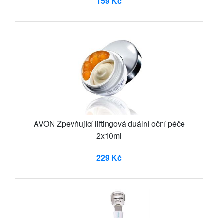
159 Kč
AVON Zpevňující liftingová duální oční péče
2x10ml
229 Kč