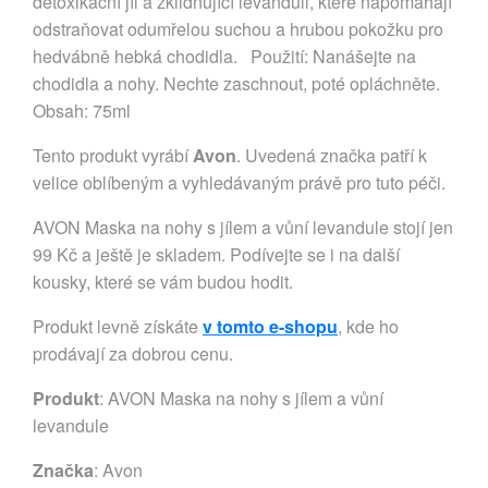
detoxikační jíl a zklidňující levanduli, které napomáhají
odstraňovat odumřelou suchou a hrubou pokožku pro
hedvábně hebká chodidla. Použití: Nanášejte na
chodidla a nohy. Nechte zaschnout, poté opláchněte.
Obsah: 75ml
Tento produkt vyrábí
Avon
. Uvedená značka patří k
velice oblíbeným a vyhledávaným právě pro tuto péči.
AVON Maska na nohy s jílem a vůní levandule stojí jen
99 Kč a ještě je skladem. Podívejte se i na další
kousky, které se vám budou hodit.
Produkt levně získáte
v tomto e-shopu
, kde ho
prodávají za dobrou cenu.
Produkt
: AVON Maska na nohy s jílem a vůní
levandule
Značka
:
Avon