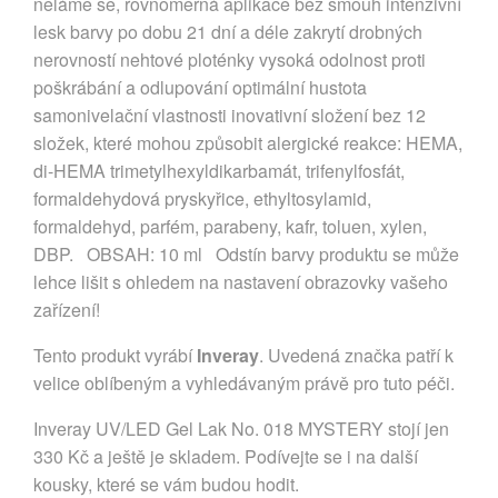
neláme se, rovnoměrná aplikace bez šmouh intenzivní
lesk barvy po dobu 21 dní a déle zakrytí drobných
nerovností nehtové ploténky vysoká odolnost proti
poškrábání a odlupování optimální hustota
samonivelační vlastnosti inovativní složení bez 12
složek, které mohou způsobit alergické reakce: HEMA,
di-HEMA trimetylhexyldikarbamát, trifenylfosfát,
formaldehydová pryskyřice, ethyltosylamid,
formaldehyd, parfém, parabeny, kafr, toluen, xylen,
DBP. OBSAH: 10 ml Odstín barvy produktu se může
lehce lišit s ohledem na nastavení obrazovky vašeho
zařízení!
Tento produkt vyrábí
Inveray
. Uvedená značka patří k
velice oblíbeným a vyhledávaným právě pro tuto péči.
Inveray UV/LED Gel Lak No. 018 MYSTERY stojí jen
330 Kč a ještě je skladem. Podívejte se i na další
kousky, které se vám budou hodit.