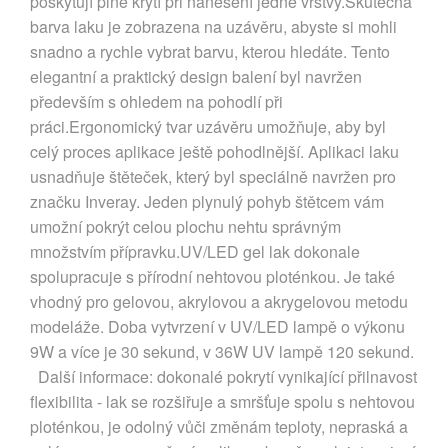
poskytují plné krytí při nanesení jedné vrstvy.Skutečná
barva laku je zobrazena na uzávěru, abyste si mohli
snadno a rychle vybrat barvu, kterou hledáte. Tento
elegantní a praktický design balení byl navržen
především s ohledem na pohodlí při
práci.Ergonomický tvar uzávěru umožňuje, aby byl
celý proces aplikace ještě pohodlnější. Aplikaci laku
usnadňuje štěteček, který byl speciálně navržen pro
značku Inveray. Jeden plynulý pohyb štětcem vám
umožní pokrýt celou plochu nehtu správným
množstvím přípravku.UV/LED gel lak dokonale
spolupracuje s přírodní nehtovou ploténkou. Je také
vhodný pro gelovou, akrylovou a akrygelovou metodu
modeláže. Doba vytvrzení v UV/LED lampě o výkonu
9W a více je 30 sekund, v 36W UV lampě 120 sekund.
Další informace: dokonalé pokrytí vynikající přilnavost
flexibilita - lak se rozšiřuje a smršťuje spolu s nehtovou
ploténkou, je odolný vůči změnám teploty, nepraská a