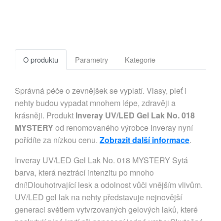
O produktu
Parametry
Kategorie
Správná péče o zevnějšek se vyplatí. Vlasy, pleť i
nehty budou vypadat mnohem lépe, zdravěji a
krásněji. Produkt
Inveray UV/LED Gel Lak No. 018
MYSTERY
od renomovaného výrobce Inveray nyní
pořídíte za nízkou cenu.
Zobrazit další informace
.
Inveray UV/LED Gel Lak No. 018 MYSTERY Sytá
barva, která neztrácí intenzitu po mnoho
dní!Dlouhotrvající lesk a odolnost vůči vnějším vlivům.
UV/LED gel lak na nehty představuje nejnovější
generaci světlem vytvrzovaných gelových laků, které