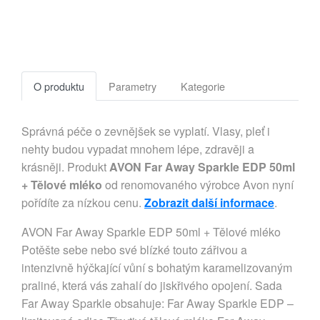
O produktu
Parametry
Kategorie
Správná péče o zevnějšek se vyplatí. Vlasy, pleť i
nehty budou vypadat mnohem lépe, zdravěji a
krásněji. Produkt
AVON Far Away Sparkle EDP 50ml
+ Tělové mléko
od renomovaného výrobce Avon nyní
pořídíte za nízkou cenu.
Zobrazit další informace
.
AVON Far Away Sparkle EDP 50ml + Tělové mléko
Potěšte sebe nebo své blízké touto zářivou a
intenzivně hýčkající vůní s bohatým karamelizovaným
praliné, která vás zahalí do jiskřivého opojení. Sada
Far Away Sparkle obsahuje: Far Away Sparkle EDP –