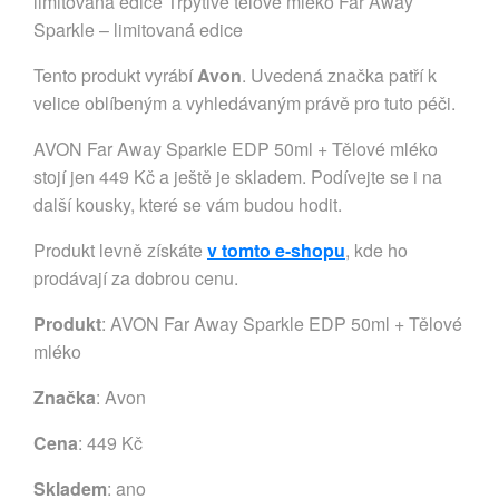
limitovaná edice Třpytivé tělové mléko Far Away
Sparkle – limitovaná edice
Tento produkt vyrábí
Avon
. Uvedená značka patří k
velice oblíbeným a vyhledávaným právě pro tuto péči.
AVON Far Away Sparkle EDP 50ml + Tělové mléko
stojí jen 449 Kč a ještě je skladem. Podívejte se i na
další kousky, které se vám budou hodit.
Produkt levně získáte
v tomto e-shopu
, kde ho
prodávají za dobrou cenu.
Produkt
: AVON Far Away Sparkle EDP 50ml + Tělové
mléko
Značka
:
Avon
Cena
: 449 Kč
Skladem
: ano