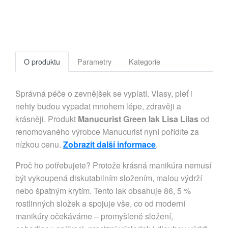
O produktu
Parametry
Kategorie
Správná péče o zevnějšek se vyplatí. Vlasy, pleť i
nehty budou vypadat mnohem lépe, zdravěji a
krásněji. Produkt
Manucurist Green lak Lisa Lilas
od
renomovaného výrobce Manucurist nyní pořídíte za
nízkou cenu.
Zobrazit další informace
.
Proč ho potřebujete? Protože krásná manikúra nemusí
být vykoupená diskutabilním složením, malou výdrží
nebo špatným krytím. Tento lak obsahuje 86, 5 %
rostlinných složek a spojuje vše, co od moderní
manikúry očekáváme – promyšlené složení,