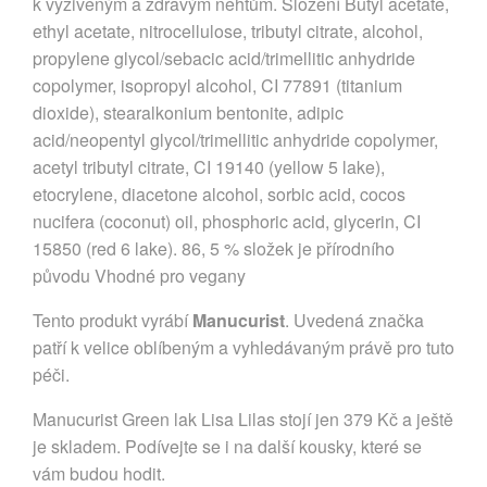
k vyživeným a zdravým nehtům. Složení Butyl acetate,
ethyl acetate, nitrocellulose, tributyl citrate, alcohol,
propylene glycol/sebacic acid/trimellitic anhydride
copolymer, isopropyl alcohol, CI 77891 (titanium
dioxide), stearalkonium bentonite, adipic
acid/neopentyl glycol/trimellitic anhydride copolymer,
acetyl tributyl citrate, CI 19140 (yellow 5 lake),
etocrylene, diacetone alcohol, sorbic acid, cocos
nucifera (coconut) oil, phosphoric acid, glycerin, CI
15850 (red 6 lake). 86, 5 % složek je přírodního
původu Vhodné pro vegany
Tento produkt vyrábí
Manucurist
. Uvedená značka
patří k velice oblíbeným a vyhledávaným právě pro tuto
péči.
Manucurist Green lak Lisa Lilas stojí jen 379 Kč a ještě
je skladem. Podívejte se i na další kousky, které se
vám budou hodit.