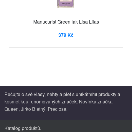
Manucurist Green lak Lisa Lilas
379 Kč
Pečujte o své vlasy, nehty a pleť s unikátními produkty a
kosmetikou
renomovaných značek. Novinka značka
Queen
,
Jirko Blatný
,
Preciosa
.
Katalog produktů.