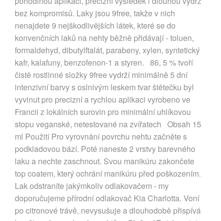
pohodlnou aplikaci, precizní výsledek i dlouhou výdrž
bez kompromisů. Laky jsou 9free, takže v nich
nenajdete 9 nejškodlivějších látek, které se do
konvenčních laků na nehty běžně přidávají - toluen,
formaldehyd, dibutylftalát, parabeny, xylen, syntetický
kafr, kalafuny, benzofenon-1 a styren. 86, 5 % tvoří
čistě rostlinné složky 9free vydrží minimálně 5 dní
intenzivní barvy s oslnivým leskem tvar štětečku byl
vyvinut pro precizní a rychlou aplikaci vyrobeno ve
Francii z lokálních surovin pro minimální uhlíkovou
stopu veganské, netestované na zvířatech Obsah 15
ml Použití Pro vyrovnání povrchu nehtu začněte s
podkladovou bází. Poté naneste 2 vrstvy barevného
laku a nechte zaschnout. Svou manikúru zakončete
top coatem, který ochrání manikúru před poškozením.
Lak odstraníte jakýmkoliv odlakovačem - my
doporučujeme přírodní odlakovač Kia Charlotta. Voní
po citronové trávě, nevysušuje a dlouhodobě přispívá