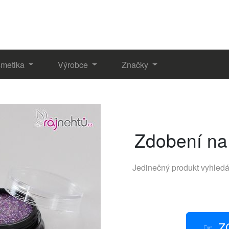
metika
Výrobce
Značky
Zdobení na 
Jedinečný produkt vyhled
Z