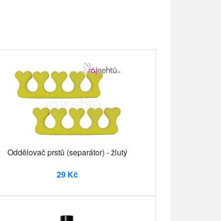
Oddělovač prstů (separátor) - žlutý
29 Kč