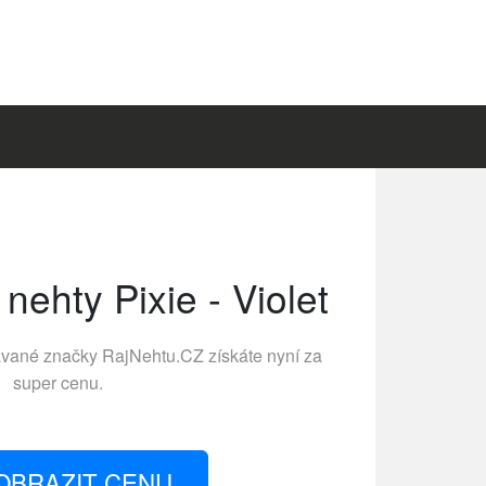
nehty Pixie - Violet
ávané značky
RajNehtu.CZ
získáte nyní za
super cenu.
OBRAZIT CENU