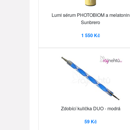
Lumi sérum PHOTOBIOM a melatonin
Sunbrero
1 550 Kč
Zdobící kulička DUO - modrá
59 Kč