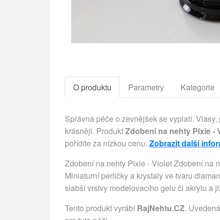
O produktu
Parametry
Kategorie
Správná péče o zevnějšek se vyplatí. Vlasy,
krásněji. Produkt
Zdobení na nehty Pixie - V
pořídíte za nízkou cenu.
Zobrazit další inf
Zdobení na nehty Pixie - Violet Zdobení na neh
Miniaturní perličky a krystaly ve tvaru diama
slabší vrstvy modelovacího gelu či akrylu a j
Tento produkt vyrábí
RajNehtu.CZ
. Uvedená