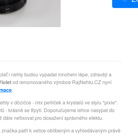
 pleť i nehty budou vypadat mnohem lépe, zdravěji a
iolet
od renomovaného výrobce RajNehtu.CZ nyní
ormace
.
ty v dózičce - mix perliček a krystalů ve stylu "pixie".
ntů - krásně se třpytí. Doporučujeme lehce nasypat do
iž dále nefixovat pro dosažení správného efektu.
 značka patří k velice oblíbeným a vyhledávaným právě