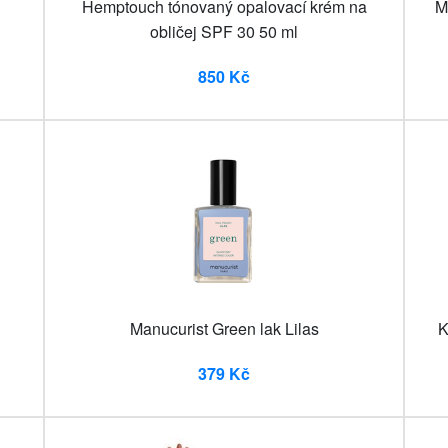
Hemptouch tónovaný opalovací krém na
M
obličej SPF 30 50 ml
850 Kč
l
Manucurist Green lak Lilas
K
379 Kč