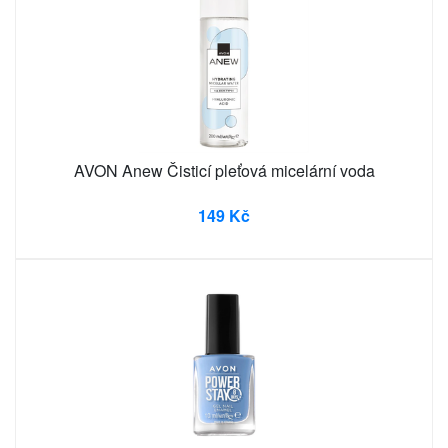
AVON Anew Čisticí pleťová micelární voda
149 Kč