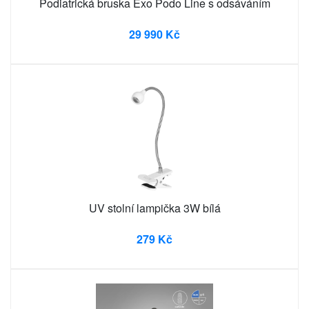
Podiatrická bruska Exo Podo Line s odsáváním
29 990 Kč
UV stolní lampička 3W bílá
279 Kč