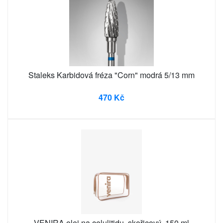
Staleks Karbidová fréza "Corn" modrá 5/13 mm
470 Kč
VENIRA olej na celulitidu, skořicový, 150 ml