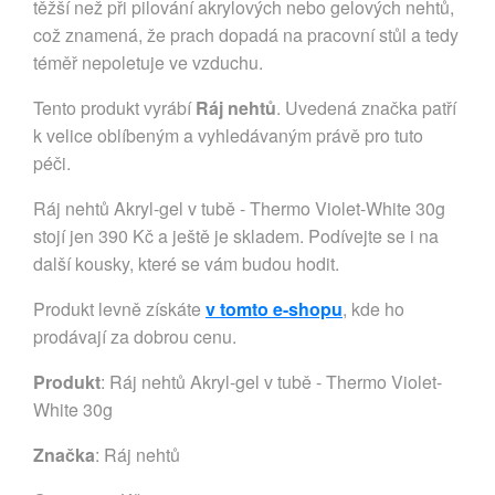
těžší než při pilování akrylových nebo gelových nehtů,
což znamená, že prach dopadá na pracovní stůl a tedy
téměř nepoletuje ve vzduchu.
Tento produkt vyrábí
Ráj nehtů
. Uvedená značka patří
k velice oblíbeným a vyhledávaným právě pro tuto
péči.
Ráj nehtů Akryl-gel v tubě - Thermo Violet-White 30g
stojí jen 390 Kč a ještě je skladem. Podívejte se i na
další kousky, které se vám budou hodit.
Produkt levně získáte
v tomto e-shopu
, kde ho
prodávají za dobrou cenu.
Produkt
: Ráj nehtů Akryl-gel v tubě - Thermo Violet-
White 30g
Značka
:
Ráj nehtů