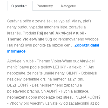
O produktu
Parametry
Kategorie
Správná péče o zevnějšek se vyplatí. Vlasy, pleť i
nehty budou vypadat mnohem lépe, zdravěji a
krásněji. Produkt
Ráj nehtů Akryl-gel v tubě -
Thermo Violet-White 30g
od renomovaného výrobce
Ráj nehtů nyní pořídíte za nízkou cenu.
Zobrazit další
informace
.
Akryl-gel v tubě - Thermo Violet-White 30gAkryl-gel
měnící barvu podle teploty LEHKÝ - a flexibilní. Ani
nepoznáte, že nosíte umělé nehty. SILNÝ - Odolnější
než gely, perfektně drží na nehtech až 21 dní.
BEZPEČNÝ - Bez nepříjemného zápachu a
polétavého prachu. SNADNÝ - Rychlá aplikace,
neomezená doba modeláže bez stresu. NENÁROČNÝ
- Vhodný pro všechny uživatelky od začátečníků až po