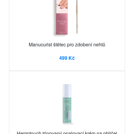
Manucurist štětec pro zdobení nehtů
499 Kč
Hemptouch tónovaný opalovací krém na obličej