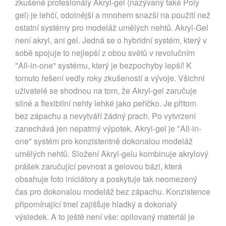
zkušené profesionály Akryl-gel (nazývaný také Poly
gel) je lehčí, odolnější a mnohem snazší na použití než
ostatní systémy pro modeláž umělých nehtů. Akryl-Gel
není akryl, ani gel. Jedná se o hybridní systém, který v
sobě spojuje to nejlepší z obou světů v revolučním
"All-in-one" systému, který je bezpochyby lepší! K
tomuto řešení vedly roky zkušeností a vývoje. Všichni
uživatelé se shodnou na tom, že Akryl-gel zaručuje
silné a flexibilní nehty lehké jako peříčko. Je přitom
bez zápachu a nevytváří žádný prach. Po vytvrzení
zanechává jen nepatrný výpotek. Akryl-gel je "All-in-
one" systém pro konzistentně dokonalou modeláž
umělých nehtů. Složení Akryl-gelu kombinuje akrylový
prášek zaručující pevnost a gelovou bázi, která
obsahuje foto iniciátory a poskytuje tak neomezený
čas pro dokonalou modeláž bez zápachu. Konzistence
připomínající tmel zajišťuje hladký a dokonalý
výsledek. A to ještě není vše: opilovaný materiál je