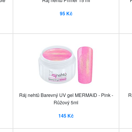
ple
Ráj nehtů Primer 15 ml
R
95 Kč
Ráj nehtů Barevný UV gel MERMAID - Pink -
R
Růžový 5ml
145 Kč