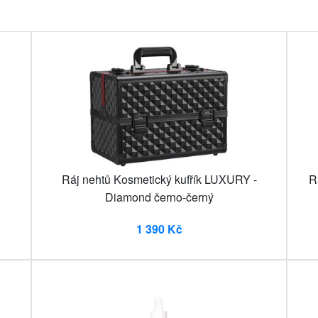
Ráj nehtů Kosmetický kufřík LUXURY -
R
Diamond černo-černý
1 390 Kč