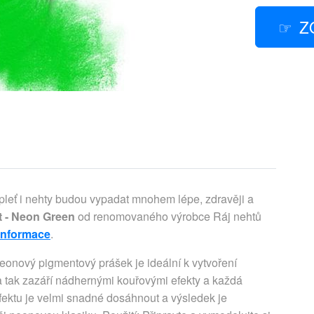
Z
 pleť i nehty budou vypadat mnohem lépe, zdravěji a
 - Neon Green
od renomovaného výrobce Ráj nehtů
 informace
.
nový pigmentový prášek je ideální k vytvoření
 tak zazáří nádhernými kouřovými efekty a každá
fektu je velmi snadné dosáhnout a výsledek je