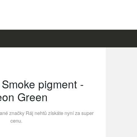
 Smoke pigment -
eon Green
vané značky
Ráj nehtů
získáte nyní za super
cenu.