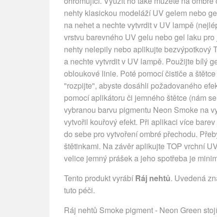
ohromující. Využít ho také můžete na ombré č
nehty klasickou modeláží UV gelem nebo gel
na nehet a nechte vytvrdit v UV lampě (nejl
vrstvu barevného UV gelu nebo gel laku pro je
nehty nelepily nebo aplikujte bezvýpotkový
a nechte vytvrdit v UV lampě. Použijte bílý g
obloukové linie. Poté pomocí čističe a štětce 
"rozpijte", abyste dosáhli požadovaného efe
pomocí aplikátoru či jemného štětce (nám se 
vybranou barvu pigmentu Neon Smoke na vytvr
vytvořil kouřový efekt. Při aplikaci více bar
do sebe pro vytvoření ombré přechodu. Přeb
štětinkami. Na závěr aplikujte TOP vrchní UV
velice jemný prášek a jeho spotřeba je minim
Tento produkt vyrábí
Ráj nehtů
. Uvedená zn
tuto péči.
Ráj nehtů Smoke pigment - Neon Green stojí j