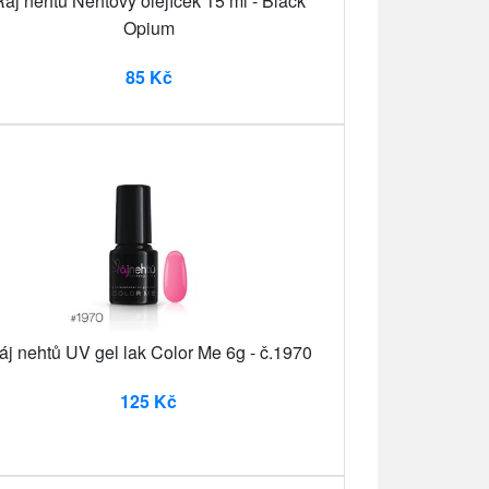
áj nehtů Nehtový olejíček 15 ml - Black
Opium
85 Kč
áj nehtů UV gel lak Color Me 6g - č.1970
125 Kč