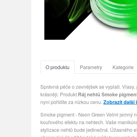
O produktu
Parametry
Kategorie
Správná péče o zevnějšek se vyplatí. Vlasy,
krásněji. Produkt
Ráj nehtů Smoke pigment
nyní pořídíte za nízkou cenu.
Zobrazit další
Smoke pigment - Neon Green Velmi jemný neo
kouřového efektu na nehtech. Vaše manikúra
stylizace nehtů bude jedinečná. Úžasného e