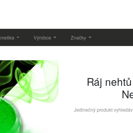
metika
Výrobce
Značky
Ráj nehtů
N
Jedinečný produkt vyhledá