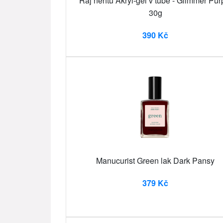
Ráj nehtů Akryl-gel v tubě - Glimmer Pur
30g
390 Kč
Manucurist Green lak Dark Pansy
379 Kč