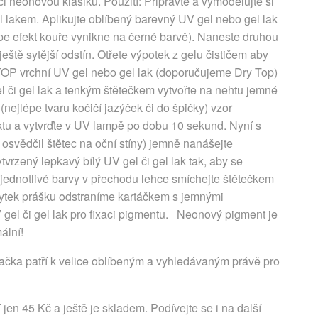
i neonovou klasiku. Použití: Připravte a vymodelujte si
 lakem. Aplikujte oblíbený barevný UV gel nebo gel lak
épe efekt kouře vynikne na černé barvě). Naneste druhou
ště sytější odstín. Otřete výpotek z gelu čističem aby
 TOP vrchní UV gel nebo gel lak (doporučujeme Dry Top)
el či gel lak a tenkým štětečkem vytvořte na nehtu jemné
(nejlépe tvaru kočičí jazýček či do špičky) vzor
ktu a vytvrďte v UV lampě po dobu 10 sekund. Nyní s
osvědčil štětec na oční stíny) jemně nanášejte
zený lepkavý bílý UV gel či gel lak tak, aby se
ev jednotlivé barvy v přechodu lehce smíchejte štětečkem
ytek prášku odstraníme kartáčkem s jemnými
 gel či gel lak pro fixaci pigmentu. Neonový pigment je
ální!
ačka patří k velice oblíbeným a vyhledávaným právě pro
en 45 Kč a ještě je skladem. Podívejte se i na další