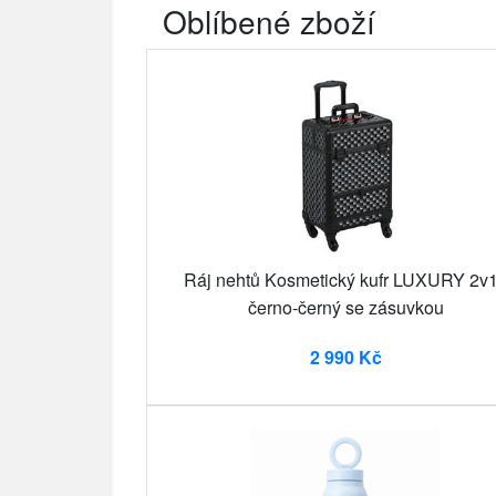
Oblíbené zboží
Ráj nehtů Kosmetický kufr LUXURY 2v1
černo-černý se zásuvkou
2 990 Kč