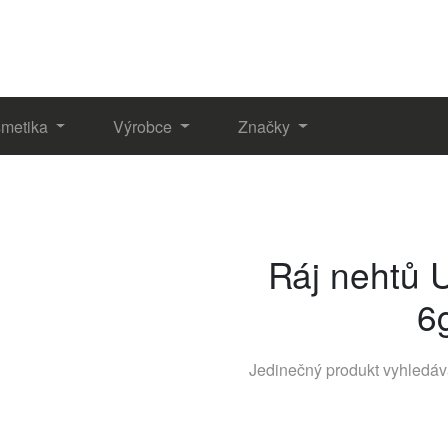
metika
Výrobce
Značky
Ráj nehtů 
6
Jedinečný produkt vyhledá