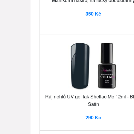
Manikúrní nástroj na tečky oboustrann
350 Kč
Ráj nehtů UV gel lak Shellac Me 12ml - B
Satin
290 Kč