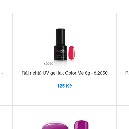
 -
Ráj nehtů UV gel lak Color Me 6g - č.2050
R
125 Kč