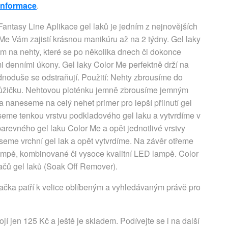
 informace
.
Fantasy Line Aplikace gel laků je jedním z nejnovějších
 Me Vám zajistí krásnou manikúru až na 2 týdny. Gel laky
kům na nehty, které se po několika dnech či dokonce
i denními úkony. Gel laky Color Me perfektně drží na
ednoduše se odstraňují. Použití: Nehty zbrousíme do
kůžičku. Nehtovou ploténku jemně zbrousíme jemným
a naneseme na celý nehet primer pro lepší přilnutí gel
eseme tenkou vrstvu podkladového gel laku a vytvrdíme v
revného gel laku Color Me a opět jednotlivé vrstvy
seme vrchní gel lak a opět vytvrdíme. Na závěr otřeme
lampě, kombinované či vysoce kvalitní LED lampě. Color
čů gel laků (Soak Off Remover).
ačka patří k velice oblíbeným a vyhledávaným právě pro
jí jen 125 Kč a ještě je skladem. Podívejte se i na další