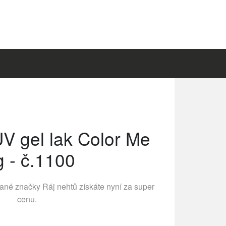
UV gel lak Color Me
g - č.1100
vané značky
Ráj nehtů
získáte nyní za super
cenu.