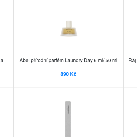
nal
Abel přírodní parfém Laundry Day 6 ml/ 50 ml
Ráj
890 Kč