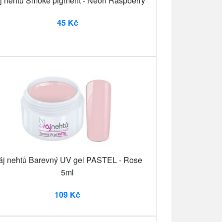
j nehtů Smoke pigment - Neon Raspberry
45 Kč
áj nehtů Barevný UV gel PASTEL - Rose
5ml
109 Kč