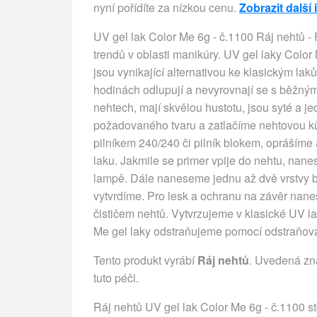
nyní pořídíte za nízkou cenu.
Zobrazit další
UV gel lak Color Me 6g - č.1100 Ráj nehtů - 
trendů v oblasti manikúry. UV gel laky Color
jsou vynikající alternativou ke klasickým la
hodinách odlupují a nevyrovnají se s běžným
nehtech, mají skvělou hustotu, jsou syté a j
požadovaného tvaru a zatlačíme nehtovou 
pilníkem 240/240 či pilník blokem, oprášíme 
laku. Jakmile se primer vpije do nehtu, nan
lampě. Dále naneseme jednu až dvě vrstvy ba
vytvrdíme. Pro lesk a ochranu na závěr nane
čističem nehtů. Vytvrzujeme v klasické UV 
Me gel laky odstraňujeme pomocí odstraňova
Tento produkt vyrábí
Ráj nehtů
. Uvedená zn
tuto péči.
Ráj nehtů UV gel lak Color Me 6g - č.1100 sto