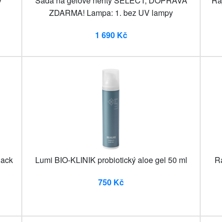
ý
Sada na gelové nehty SELECT, DOPRAVA
Rá
ZDARMA! Lampa: 1. bez UV lampy
1 690 Kč
lack
Lumi BIO-KLINIK probiotický aloe gel 50 ml
R
750 Kč