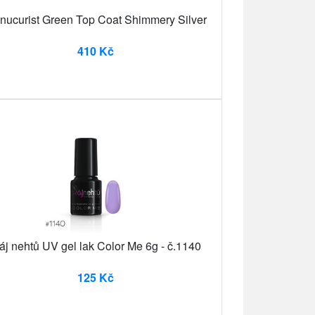
nucurist Green Top Coat Shimmery Silver
410 Kč
áj nehtů UV gel lak Color Me 6g - č.1140
125 Kč