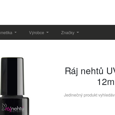
metika
Výrobce
Značky
Ráj nehtů U
12ml
Jedinečný produkt vyhledá