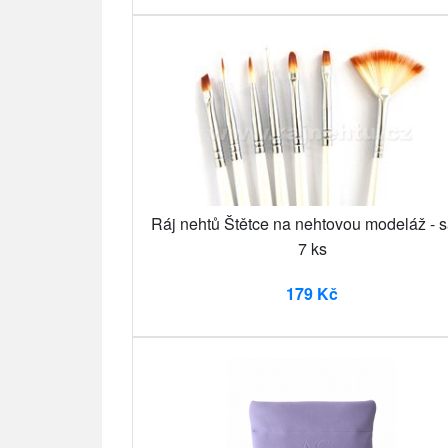
Ráj nehtů Štětce na nehtovou modeláž - 
7 ks
179 Kč