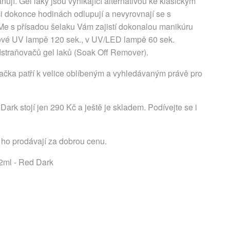
jí. Gel laky jsou vynikající alternativou ke klasickým
či dokonce hodinách odlupují a nevyrovnají se s
Me s přísadou šelaku Vám zajistí dokonalou manikúru
vkové UV lampě 120 sek., v UV/LED lampě 60 sek.
straňovačů gel laků (Soak Off Remover).
ačka patří k velice oblíbeným a vyhledávaným právě pro
ark stojí jen 290 Kč a ještě je skladem. Podívejte se i
 ho prodávají za dobrou cenu.
12ml - Red Dark