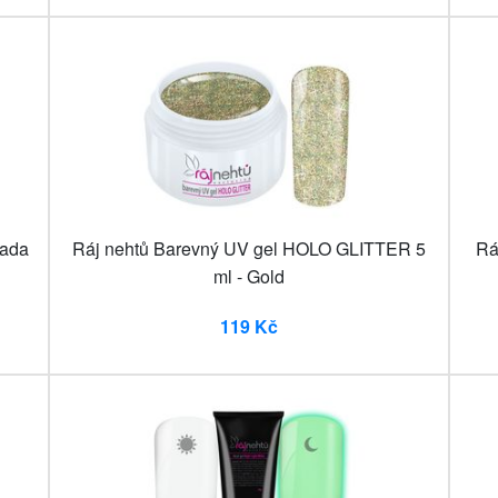
sada
Ráj nehtů Barevný UV gel HOLO GLITTER 5
Rá
ml - Gold
119 Kč