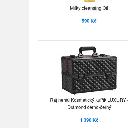
Milky cleansing Oil
590 Kč
Ráj nehtů Kosmetický kufřík LUXURY 
Diamond černo-černý
1 390 Kč