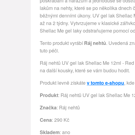
poškrábání a nárazům a jednoduše se odstraňu
lakům na nehty, které se po několika dnech 
běžnými denními úkony. UV gel lak Shellac 
až na 2 týdny. Vytvrzujeme v klasické záři
Shellac Me gel laky odstraňujeme pomocí od
Tento produkt vyrábí
Ráj nehtů
. Uvedená zn
tuto péči.
Ráj nehtů UV gel lak Shellac Me 12ml - Red D
na další kousky, které se vám budou hodit.
Produkt levně získáte
v tomto e-shopu
, kde
Produkt
: Ráj nehtů UV gel lak Shellac Me 
Značka
:
Ráj nehtů
Cena
: 290 Kč
Skladem
: ano