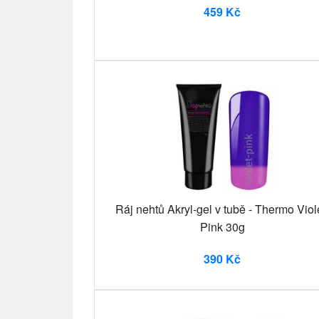
459 Kč
Ráj nehtů Akryl-gel v tubě - Thermo Viol
Pink 30g
390 Kč