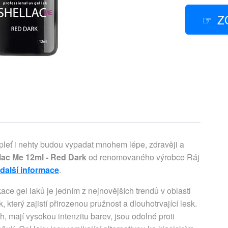
Z
 pleť i nehty budou vypadat mnohem lépe, zdravěji a
llac Me 12ml - Red Dark
od renomovaného výrobce Ráj
 další informace
.
ce gel laků je jedním z nejnovějších trendů v oblasti
 který zajistí přirozenou pružnost a dlouhotrvající lesk.
, mají vysokou intenzitu barev, jsou odolné proti