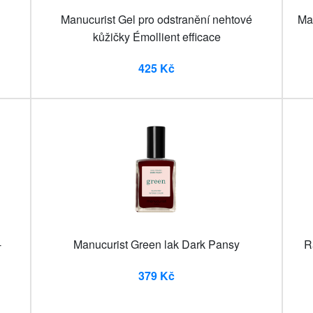
Manucurist Gel pro odstranění nehtové
Ma
kůžičky Émollient efficace
425 Kč
-
Manucurist Green lak Dark Pansy
R
379 Kč