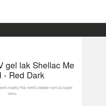
V gel lak Shellac Me
 - Red Dark
vané značky
Ráj nehtů
získáte nyní za super
cenu.