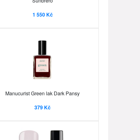
Sunbrero
1 550 Kč
Manucurist Green lak Dark Pansy
379 Kč