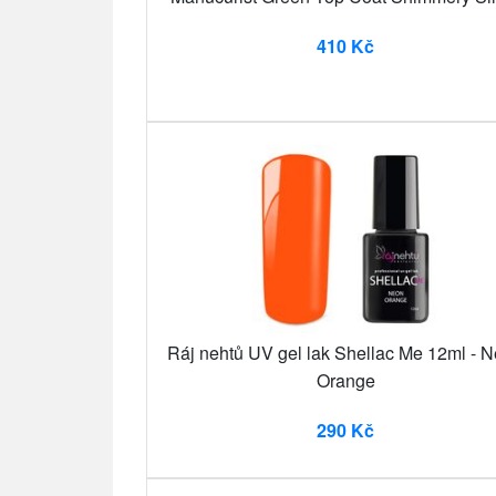
410 Kč
Ráj nehtů UV gel lak Shellac Me 12ml - 
Orange
290 Kč