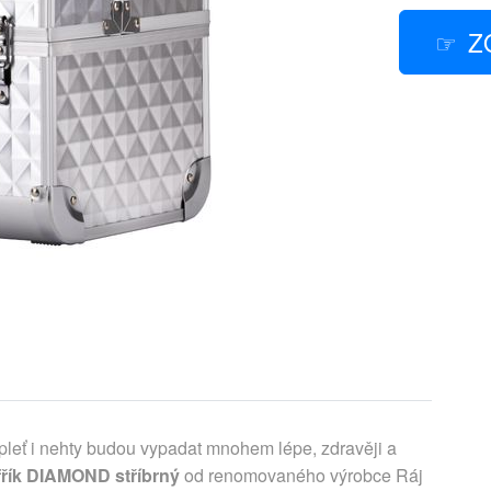
Z
 pleť i nehty budou vypadat mnohem lépe, zdravěji a
fřík DIAMOND stříbrný
od renomovaného výrobce Ráj