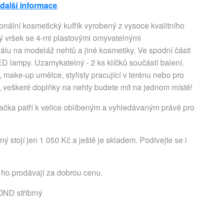
 další informace
.
nální kosmetický kufřík vyrobený z vysoce kvalitního
ý vršek se 4-mi plastovými omyvatelnými
álu na modeláž nehtů a jiné kosmetiky. Ve spodní části
LED lampy. Uzamykatelný - 2 ks klíčků součástí balení.
, make-up umělce, stylisty pracující v terénu nebo pro
, veškeré doplňky na nehty budete mít na jednom místě!
ačka patří k velice oblíbeným a vyhledávaným právě pro
 stojí jen 1 050 Kč a ještě je skladem. Podívejte se i
 ho prodávají za dobrou cenu.
OND stříbrný