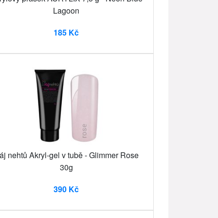
Lagoon
185 Kč
áj nehtů Akryl-gel v tubě - Glimmer Rose
30g
390 Kč