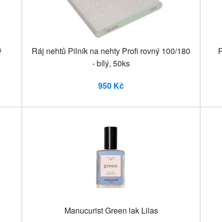
ý
Ráj nehtů Pilník na nehty Profi rovný 100/180
R
- bílý, 50ks
950 Kč
Manucurist Green lak Lilas