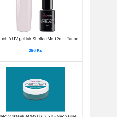
 nehtů UV gel lak Shellac Me 12ml - Taupe
290 Kč
rylový prášek ACRYLIX 7,5 g - Neon Blue