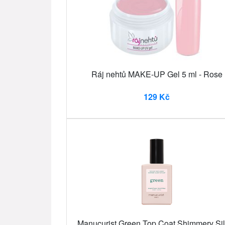
Ráj nehtů MAKE-UP Gel 5 ml - Rose
129 Kč
Manucurist Green Top Coat Shimmery Sil