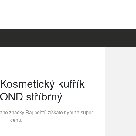
 Kosmetický kufřík
OND stříbrný
vané značky
Ráj nehtů
získáte nyní za super
cenu.