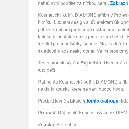
nehtů nyní pořídíte za nízkou cenu.
Zobrazit
Kosmetický kufřík DIAMOND stříbrný Profesio
hliníku. Luxusní design s 3D efektem Sklopn
přihrádkami pro přehledné uskladnění materi
kufříku je dostatek místa pro uložení UV či 
Ideální pro manikérky, kosmetičky, kadeřnice
skladování kosmetiky doma. Velmi prostorný
Tento produkt vyrábí
Ráj nehtů
. Uvedená zn
tuto péči.
Ráj nehtů Kosmetický kufřík DIAMOND stříbrný
na další kousky, které se vám budou hodit.
Produkt levně získáte
v tomto e-shopu
, kde
Produkt
: Ráj nehtů Kosmetický kufřík DIAM
Značka
:
Ráj nehtů