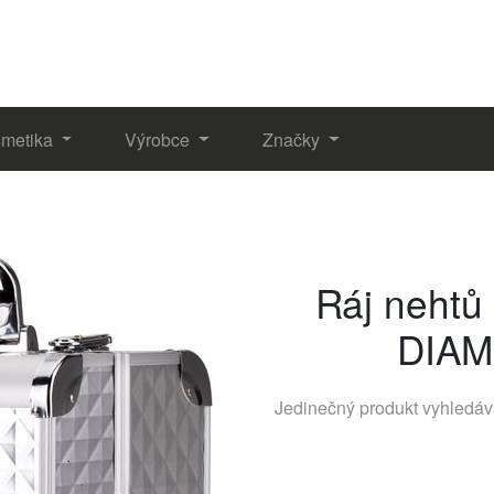
metika
Výrobce
Značky
Ráj nehtů
DIAM
Jedinečný produkt vyhledá