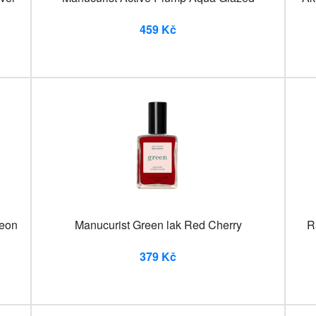
459 Kč
Neon
Manucurist Green lak Red Cherry
R
379 Kč