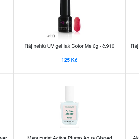
Ráj nehtů UV gel lak Color Me 6g - č.910
Ráj
125 Kč
ver
Manucurist Active Plump Aqua Glazed
Ak