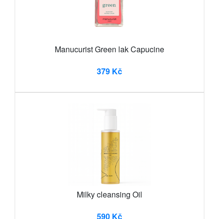
Manucurist Green lak Capucine
379 Kč
Milky cleansing Oil
590 Kč