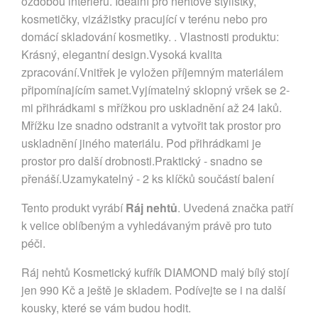
ozdobou interiéru. Ideální pro nehtové stylistky,
kosmetičky, vizážistky pracující v terénu nebo pro
domácí skladování kosmetiky. . Vlastnosti produktu:
Krásný, elegantní design.Vysoká kvalita
zpracování.Vnitřek je vyložen příjemným materiálem
připomínajícím samet.Vyjímatelný sklopný vršek se 2-
mi přihrádkami s mřížkou pro uskladnění až 24 laků.
Mřížku lze snadno odstranit a vytvořit tak prostor pro
uskladnění jiného materiálu. Pod přihrádkami je
prostor pro další drobnosti.Praktický - snadno se
přenáší.Uzamykatelný - 2 ks klíčků součástí balení
Tento produkt vyrábí
Ráj nehtů
. Uvedená značka patří
k velice oblíbeným a vyhledávaným právě pro tuto
péči.
Ráj nehtů Kosmetický kufřík DIAMOND malý bílý stojí
jen 990 Kč a ještě je skladem. Podívejte se i na další
kousky, které se vám budou hodit.