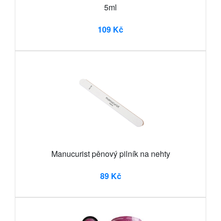
5ml
109 Kč
Manucurist pěnový pilník na nehty
89 Kč