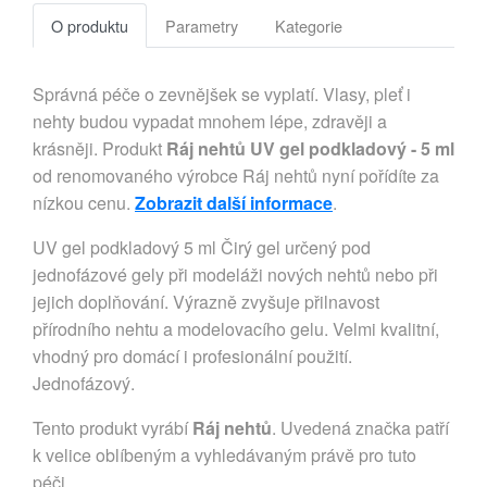
O produktu
Parametry
Kategorie
Správná péče o zevnějšek se vyplatí. Vlasy, pleť i
nehty budou vypadat mnohem lépe, zdravěji a
krásněji. Produkt
Ráj nehtů UV gel podkladový - 5 ml
od renomovaného výrobce Ráj nehtů nyní pořídíte za
nízkou cenu.
Zobrazit další informace
.
UV gel podkladový 5 ml Čirý gel určený pod
jednofázové gely při modeláži nových nehtů nebo při
jejich doplňování. Výrazně zvyšuje přilnavost
přírodního nehtu a modelovacího gelu. Velmi kvalitní,
vhodný pro domácí i profesionální použití.
Jednofázový.
Tento produkt vyrábí
Ráj nehtů
. Uvedená značka patří
k velice oblíbeným a vyhledávaným právě pro tuto
péči.