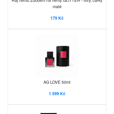
Ráj nehtů Zdobení na nehty GLITTER - flitry, čárky
malé
179 Kč
AG LOVE 50ml
1 599 Kč