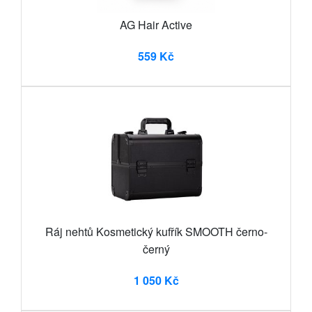
AG Hair Active
559 Kč
Ráj nehtů Kosmetický kufřík SMOOTH černo-
černý
1 050 Kč