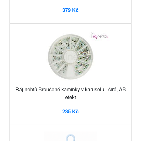
379 Kč
Ráj nehtů Broušené kamínky v karuselu - čiré, AB
efekt
235 Kč