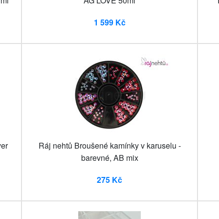
 ml
AG LOVE 50ml
1 599 Kč
ver
Ráj nehtů Broušené kamínky v karuselu -
barevné, AB mix
275 Kč