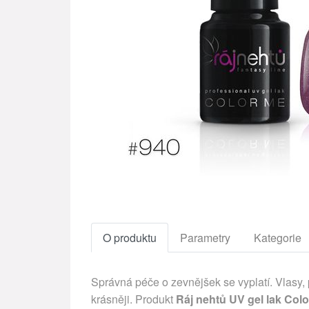
O produktu
Parametry
Kategorie
Správná péče o zevnějšek se vyplatí. Vlasy,
krásněji. Produkt
Ráj nehtů UV gel lak Colo