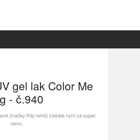
UV gel lak Color Me
g - č.940
vané značky
Ráj nehtů
získáte nyní za super
cenu.