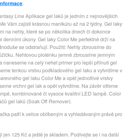
 informace
.
antasy Line Aplikace gel laků je jedním z nejnovějších
 Me Vám zajistí krásnou manikúru až na 2 týdny. Gel laky
kům na nehty, které se po několika dnech či dokonce
i denními úkony. Gel laky Color Me perfektně drží na
ednoduše se odstraňují. Použití: Nehty zbrousíme do
kůžičku. Nehtovou ploténku jemně zbrousíme jemným
a naneseme na celý nehet primer pro lepší přilnutí gel
eseme tenkou vrstvu podkladového gel laku a vytvrdíme v
revného gel laku Color Me a opět jednotlivé vrstvy
seme vrchní gel lak a opět vytvrdíme. Na závěr otřeme
lampě, kombinované či vysoce kvalitní LED lampě. Color
čů gel laků (Soak Off Remover).
ačka patří k velice oblíbeným a vyhledávaným právě pro
í jen 125 Kč a ještě je skladem. Podívejte se i na další