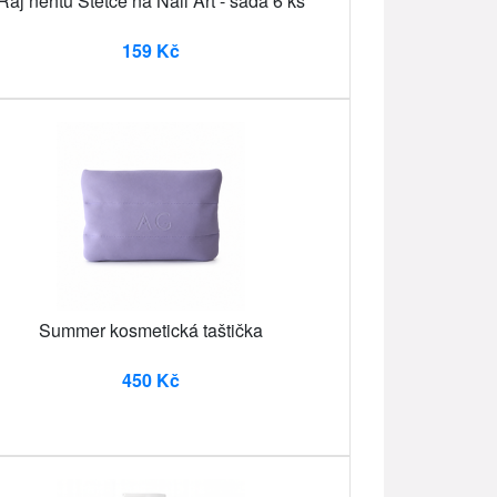
Ráj nehtů Štětce na Nail Art - sada 6 ks
159 Kč
Summer kosmetická taštička
450 Kč