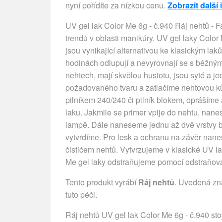
nyní pořídíte za nízkou cenu.
Zobrazit další
UV gel lak Color Me 6g - č.940 Ráj nehtů - F
trendů v oblasti manikúry. UV gel laky Color
jsou vynikající alternativou ke klasickým la
hodinách odlupují a nevyrovnají se s běžným
nehtech, mají skvělou hustotu, jsou syté a j
požadovaného tvaru a zatlačíme nehtovou 
pilníkem 240/240 či pilník blokem, oprášíme 
laku. Jakmile se primer vpije do nehtu, nan
lampě. Dále naneseme jednu až dvě vrstvy ba
vytvrdíme. Pro lesk a ochranu na závěr nane
čističem nehtů. Vytvrzujeme v klasické UV 
Me gel laky odstraňujeme pomocí odstraňova
Tento produkt vyrábí
Ráj nehtů
. Uvedená zn
tuto péči.
Ráj nehtů UV gel lak Color Me 6g - č.940 stoj