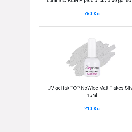
Lumi BIO-KLINIK probiotický aloe gel 50
750 Kč
UV gel lak TOP NoWipe Matt Flakes Sil
15ml
210 Kč