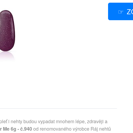
Z
 pleť i nehty budou vypadat mnohem lépe, zdravěji a
r Me 6g - č.940
od renomovaného výrobce Ráj nehtů