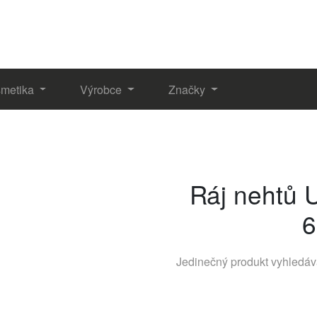
metika
Výrobce
Značky
Ráj nehtů 
6
Jedinečný produkt vyhledá