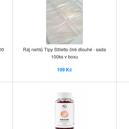
00
Ráj nehtů Tipy Stiletto čiré dlouhé - sada
100ks v boxu
109 Kč