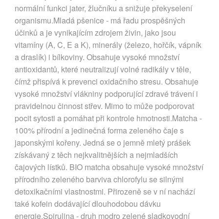
normální funkci jater, žlučníku a snižuje překyselení
organismu.Mladá pšenice - má řadu prospěšných
účinků a je vynikajícím zdrojem živin, jako jsou
vitamíny (A, C, E a K), minerály (železo, hořčík, vápník
a draslík) i bílkoviny. Obsahuje vysoké množství
antioxidantů, které neutralizují volné radikály v těle,
čímž přispívá k prevenci oxidačního stresu. Obsahuje
vysoké množství vlákniny podporující zdravé trávení i
pravidelnou činnost střev. Mimo to může podporovat
pocit sytosti a pomáhat při kontrole hmotnosti.Matcha -
100% přírodní a jedinečná forma zeleného čaje s
japonskými kořeny. Jedná se o jemně mletý prášek
získávaný z těch nejkvalitnějších a nejmladších
čajových lístků. BIO matcha obsahuje vysoké množství
přírodního zeleného barviva chlorofylu se silnými
detoxikačními vlastnostmi. Přirozeně se v ní nachází
také kofein dodávající dlouhodobou dávku
energie.Spirulina - druh modro zelené sladkovodní