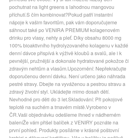
pochutnat na light greens s lahodnou mangovou
příchutí.S čím kombinovat?Pokud patří instantní
nápoje k vašim favoritům, pak vám doporučujeme
sáhnout také po VENIRA PREMIUM kolagenovém
drinku pro vlasy, nehty a pleť. Díky obsahu 8000 mg
100% bioaktivního hydrolyzovaného kolagenu v každé
denní dávce přispívá k výživě kloubů a svalů, ale i k
pevnější, pružnější a dokonale hydratované pokožce či
zdravým nehtům a vlasům.Upozornění: Nepřekračujte
doporučenou denní dávku. Není určeno jako náhrada
pestré stravy. Dbejte na vyváženou a pestrou stravu a
zdravý životní styl. Ukládejte mimo dosah dětí.
Nevhodné pro děti do 3 let.Skladování: Při pokojové
teplotě na suchém a tmavém místě.Vyrobeno v
ČR.Vaši objednávku odešleme ihned v nádherném
baleníŽe vám přišel balíček z VENIRY poznáte na
první pohled. Produkty posíláme v krásné poštovní
krabici s děkovací kartičkou. Vše v balíčku je pečlivě