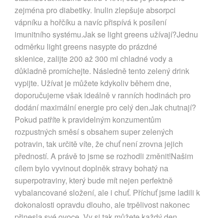
zejména pro diabetiky. Inulin zlepšuje absorpci
vápníku a hořčíku a navíc přispívá k posílení
imunitního systému.Jak se light greens užívají?Jednu
odměrku light greens nasypte do prázdné
sklenice, zalijte 200 až 300 ml chladné vody a
důkladně promíchejte. Následně tento zelený drink
vypijte. Užívat je můžete kdykoliv během dne,
doporučujeme však ideálně v ranních hodinách pro
dodání maximální energie pro celý den.Jak chutnají?
Pokud patříte k pravidelným konzumentům
rozpustných směsí s obsahem super zelených
potravin, tak určitě víte, že chuť není zrovna jejich
předností. A právě to jsme se rozhodli změnit!Našim
cílem bylo vyvinout doplněk stravy bohatý na
superpotraviny, který bude mít nejen perfektně
vybalancované složení, ale i chuť. Příchuť jsme ladili k
dokonalosti opravdu dlouho, ale trpělivost nakonec
přinesla své ovoce. Vy si tak můžete každý den