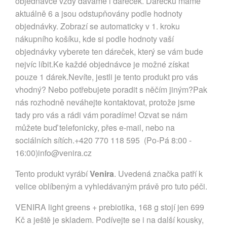
objednávce vždy dáváme i dáreček. Dárečků máme
aktuálně 6 a jsou odstupňovány podle hodnoty
objednávky. Zobrazí se automaticky v 1. kroku
nákupního košíku, kde si podle hodnoty vaší
objednávky vyberete ten dáreček, který se vám bude
nejvíc líbit.Ke každé objednávce je možné získat
pouze 1 dárek.Nevíte, jestli je tento produkt pro vás
vhodný? Nebo potřebujete poradit s něčím jiným?Pak
nás rozhodně neváhejte kontaktovat, protože jsme
tady pro vás a rádi vám poradíme! Ozvat se nám
můžete buď telefonicky, přes e-mail, nebo na
sociálních sítích.+420 770 118 595 (Po-Pá 8:00 -
16:00)
info@venira.cz
Tento produkt vyrábí
Venira
. Uvedená značka patří k
velice oblíbeným a vyhledávaným právě pro tuto péči.
VENIRA light greens + prebiotika, 168 g stojí jen 699
Kč a ještě je skladem. Podívejte se i na další kousky,