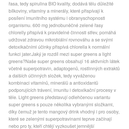
řasa, tedy spirulina BIO kvality, dodává tělu důležité
bílkoviny, vitamíny a minerály, které přispívají k
posílení imunitního systému i obranyschopnosti
organismu. 600 mg jednobuněčné zelené řasy
chlorelly přispívá k pravidelné činnosti střev, pomáhá
udržovat zdravou mikrobiální rovnováhu a se svými
detoxikačními účinky přispívá chlorella k normální
funkci jater.Jaký je rozdíl mezi super greens a light
greens?Naše super greens obsahují 16 aktivních látek
včetně superpotravin, adaptogenů, rostlinných extraktů
a dalších účinných složek, tedy vyváženou
kombinaci vitamínů, minerálů a antioxidantů
podporujících trávení, imunitu i detoxikační procesy v
těle. Light greens představují odlehčenou variantu
super greens s pouze několika vybranými složkami,
díky čemuž je tento mangový drink vhodný i pro osoby,
které se zelenými superpotravinami teprve začínají
nebo pro ty, kteří chtějí vyzkoušet jemnější