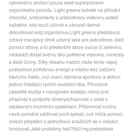
vybranému složení pouze šesti superpotravin
organického původu. Light greens bohaté na přírodní
chlorofyl, antioxidanty a prebiotickou vlákninu potěší
každého, kdo touží účinně a zároveň šetrně
detoxikovat svůj organismus.Light greens představují
zdravý mangový drink určený také pro jednotlivce, kteří
pomocí stravy, a to především skrze ovoce či zeleninu,
nedokáží dodat svému tělu potřebné vitamíny, minerály
a další živiny. Díky obsahu matchi může tento nápoj
poskytnout potřebnou energii a vitalitu bez zatížení
trávicího traktu, což ocení zejména sportovci a aktivní
jedinci hledající rychlé osvěžení těla. Přirozeně
zásadité složky v mangovém koktejlu mimo jiné
přispívají k podpoře obranyschopnosti u osob s
oslabeným imunitním systémem. Přítomnost inulinu
navíc pomáhá udržovat pocit sytosti, což může pomoci
omezit přejídání u jednotlivců snažících se o redukci
hmotnosti.Jaké problémy řeší?500 mg prebiotické