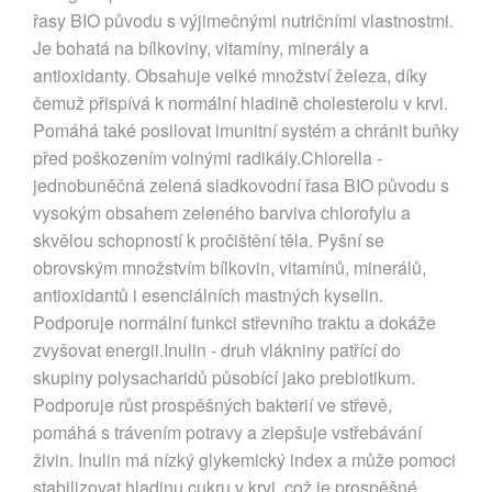
řasy BIO původu s výjimečnými nutričními vlastnostmi.
Je bohatá na bílkoviny, vitamíny, minerály a
antioxidanty. Obsahuje velké množství železa, díky
čemuž přispívá k normální hladině cholesterolu v krvi.
Pomáhá také posilovat imunitní systém a chránit buňky
před poškozením volnými radikály.Chlorella -
jednobuněčná zelená sladkovodní řasa BIO původu s
vysokým obsahem zeleného barviva chlorofylu a
skvělou schopností k pročištění těla. Pyšní se
obrovským množstvím bílkovin, vitamínů, minerálů,
antioxidantů i esenciálních mastných kyselin.
Podporuje normální funkci střevního traktu a dokáže
zvyšovat energii.Inulin - druh vlákniny patřící do
skupiny polysacharidů působící jako prebiotikum.
Podporuje růst prospěšných bakterií ve střevě,
pomáhá s trávením potravy a zlepšuje vstřebávání
živin. Inulin má nízký glykemický index a může pomoci
stabilizovat hladinu cukru v krvi, což je prospěšné