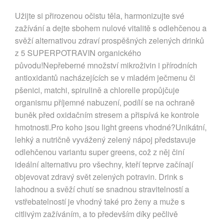
Užijte si přirozenou očistu těla, harmonizujte své
zažívání a dejte sbohem nulové vitalitě s odlehčenou a
svěží alternativou zdraví prospěšných zelených drinků
z 5 SUPERPOTRAVIN organického
původu!Nepřeberné množství mikroživin i přírodních
antioxidantů nacházejících se v mladém ječmenu či
pšenici, matchi, spirulině a chlorelle propůjčuje
organismu příjemné nabuzení, podílí se na ochraně
buněk před oxidačním stresem a přispívá ke kontrole
hmotnosti.Pro koho jsou light greens vhodné?Unikátní,
lehký a nutričně vyvážený zelený nápoj představuje
odlehčenou variantu super greens, což z něj činí
ideální alternativu pro všechny, kteří teprve začínají
objevovat zdravý svět zelených potravin. Drink s
lahodnou a svěží chutí se snadnou stravitelností a
vstřebatelností je vhodný také pro ženy a muže s
citlivým zažíváním, a to především díky pečlivě