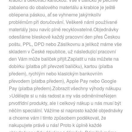
zabaleno do obalového materiálu a krabice je ještě
oblepena páskou, ať se vyhneme jakýmkoliv
problémům při doručování. Veškeré námi používané
materiály jsou navíc plně recyklovatelné.Objednávky
odesíláme bleskově každý pracovní den přes Českou
poštu, PPL, DPD nebo Zásilkovnu a jelikož máme vše
skladem v České republice, už následující pracovní
den Vám může balíček přijít.Zaplatit u nás můžete na
dobírku (platba při převzetí balíčku), kartou (platba
předem), rychlým nebo klasickým bankovním
převodem (platba předem), Apple Pay nebo Google
Pay (platba předem).Zobrazit všechny výhody nákupu
>Udělejte si u nás radost a my vás odměnímeNejen
prvotřídní produkty, ale i celkový nákup u nás musí být
něčím speciální. Vážíme si naprosto každé objednávky
a chceme vám i tímto způsobem poděkovat, že
nakupujete právě u nás! Proto k úplně každé