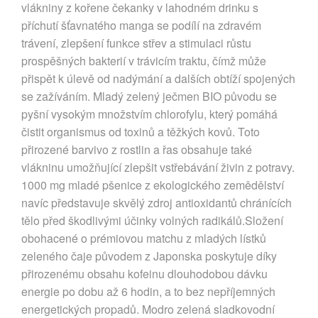
vlákniny z kořene čekanky v lahodném drinku s
příchutí šťavnatého manga se podílí na zdravém
trávení, zlepšení funkce střev a stimulaci růstu
prospěšných bakterií v trávicím traktu, čímž může
přispět k úlevě od nadýmání a dalších obtíží spojených
se zažíváním. Mladý zelený ječmen BIO původu se
pyšní vysokým množstvím chlorofylu, který pomáhá
čistit organismus od toxinů a těžkých kovů. Toto
přirozené barvivo z rostlin a řas obsahuje také
vlákninu umožňující zlepšit vstřebávání živin z potravy.
1000 mg mladé pšenice z ekologického zemědělství
navíc představuje skvělý zdroj antioxidantů chránících
tělo před škodlivými účinky volných radikálů.Složení
obohacené o prémiovou matchu z mladých lístků
zeleného čaje původem z Japonska poskytuje díky
přirozenému obsahu kofeinu dlouhodobou dávku
energie po dobu až 6 hodin, a to bez nepříjemných
energetických propadů. Modro zelená sladkovodní