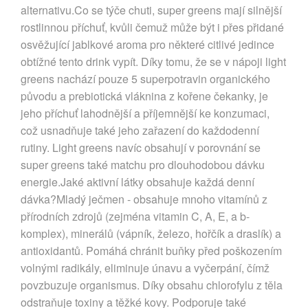
alternativu.Co se týče chuti, super greens mají silnější
rostlinnou příchuť, kvůli čemuž může být i přes přidané
osvěžující jablkové aroma pro některé citlivé jedince
obtížné tento drink vypít. Díky tomu, že se v nápoji light
greens nachází pouze 5 superpotravin organického
původu a prebiotická vláknina z kořene čekanky, je
jeho příchuť lahodnější a příjemnější ke konzumaci,
což usnadňuje také jeho zařazení do každodenní
rutiny. Light greens navíc obsahují v porovnání se
super greens také matchu pro dlouhodobou dávku
energie.Jaké aktivní látky obsahuje každá denní
dávka?Mladý ječmen - obsahuje mnoho vitamínů z
přírodních zdrojů (zejména vitamin C, A, E, a b-
komplex), minerálů (vápník, železo, hořčík a draslík) a
antioxidantů. Pomáhá chránit buňky před poškozením
volnými radikály, eliminuje únavu a vyčerpání, čímž
povzbuzuje organismus. Díky obsahu chlorofylu z těla
odstraňuje toxiny a těžké kovy. Podporuje také