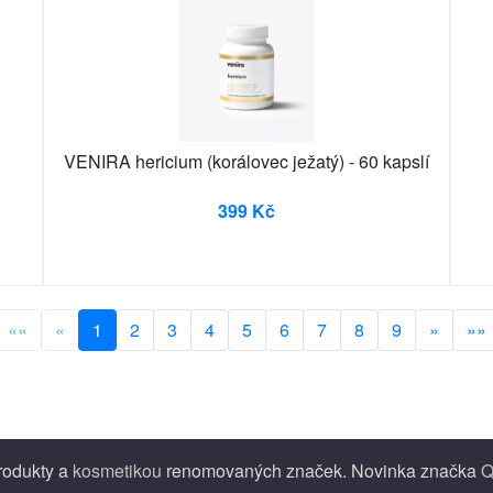
VENIRA hericium (korálovec ježatý) - 60 kapslí
399 Kč
««
«
1
2
3
4
5
6
7
8
9
»
»»
produkty a
kosmetikou
renomovaných značek. Novinka značka
Q