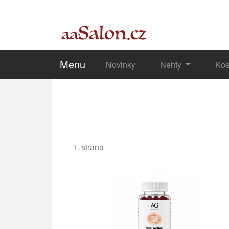
Menu
Novinky
Nehty
Kos
1. strana