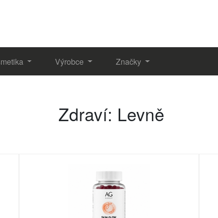
metika
Výrobce
Značky
Zdraví: Levně