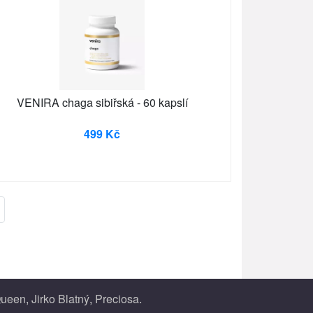
VENIRA chaga sibiřská - 60 kapslí
499 Kč
ueen
,
Jirko Blatný
,
Preciosa
.