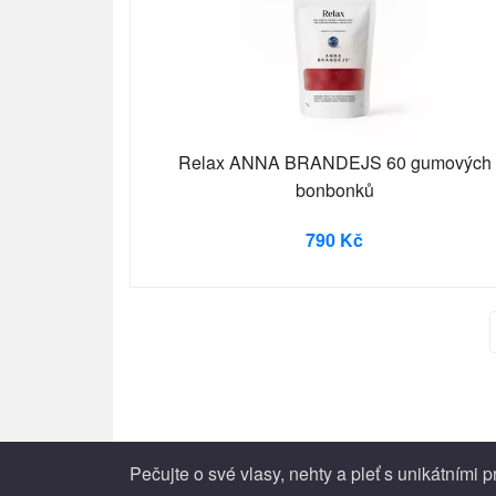
Relax ANNA BRANDEJS 60 gumových
bonbonků
790 Kč
Pečujte o své vlasy, nehty a pleť s unikátními 