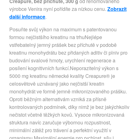
Creapure, bez příchutě, 300 g
od renomovaného
výrobce Venira nyní pořídíte za nízkou cenu.
Zobrazit
další informace
.
Posuňte svůj výkon na maximum s patentovanou
formou nejčistšího kreatinu na trhuNejlépe
vstřebatelný jemný prášek bez příchutě v podobě
kreatinu monohydrátu bez přidaných aditiv či plniv pro
budování svalové hmoty, urychlení regenerace a
posílení kognitivních funkcí.Neporazitelný výkon s
5000 mg kreatinu německé kvality Creapure® je
celosvětově uznávaný jako nejčistší kreatin
monohydrát ve formě jemně mikronizovaného prášku.
Oproti běžným alternativám vzniká za přísně
kontrolovaných podmínek, díky nimž je bez jakýchkoliv
nečistot včetně těžkých kovů. Vysoce mikronizovaná
struktura navíc zaručuje výbornou rozpustnost,
minimální zátěž pro trávení a perfektní využití v
organismu.Maximální energie pro rychlost, sílu i