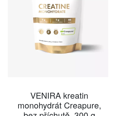
VENIRA kreatin
monohydrát Creapure,
bez příchutě, 300 g