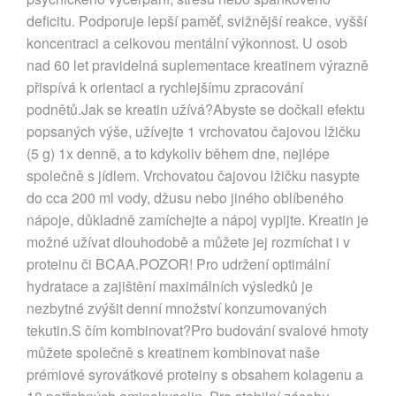
deficitu. Podporuje lepší paměť, svižnější reakce, vyšší
koncentraci a celkovou mentální výkonnost. U osob
nad 60 let pravidelná suplementace kreatinem výrazně
přispívá k orientaci a rychlejšímu zpracování
podnětů.Jak se kreatin užívá?Abyste se dočkali efektu
popsaných výše, užívejte 1 vrchovatou čajovou lžičku
(5 g) 1x denně, a to kdykoliv během dne, nejlépe
společně s jídlem. Vrchovatou čajovou lžičku nasypte
do cca 200 ml vody, džusu nebo jiného oblíbeného
nápoje, důkladně zamíchejte a nápoj vypijte. Kreatin je
možné užívat dlouhodobě a můžete jej rozmíchat i v
proteinu či BCAA.POZOR! Pro udržení optimální
hydratace a zajištění maximálních výsledků je
nezbytné zvýšit denní množství konzumovaných
tekutin.S čím kombinovat?Pro budování svalové hmoty
můžete společně s kreatinem kombinovat naše
prémiové syrovátkové proteiny s obsahem kolagenu a