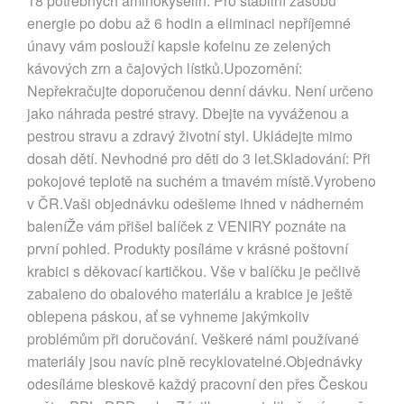
18 potřebných aminokyselin. Pro stabilní zásobu
energie po dobu až 6 hodin a eliminaci nepříjemné
únavy vám poslouží kapsle kofeinu ze zelených
kávových zrn a čajových lístků.Upozornění:
Nepřekračujte doporučenou denní dávku. Není určeno
jako náhrada pestré stravy. Dbejte na vyváženou a
pestrou stravu a zdravý životní styl. Ukládejte mimo
dosah dětí. Nevhodné pro děti do 3 let.Skladování: Při
pokojové teplotě na suchém a tmavém místě.Vyrobeno
v ČR.Vaši objednávku odešleme ihned v nádherném
baleníŽe vám přišel balíček z VENIRY poznáte na
první pohled. Produkty posíláme v krásné poštovní
krabici s děkovací kartičkou. Vše v balíčku je pečlivě
zabaleno do obalového materiálu a krabice je ještě
oblepena páskou, ať se vyhneme jakýmkoliv
problémům při doručování. Veškeré námi používané
materiály jsou navíc plně recyklovatelné.Objednávky
odesíláme bleskově každý pracovní den přes Českou