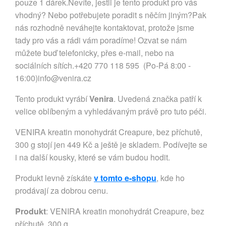
pouze 1 dárek.Nevíte, jestli je tento produkt pro vás
vhodný? Nebo potřebujete poradit s něčím jiným?Pak
nás rozhodně neváhejte kontaktovat, protože jsme
tady pro vás a rádi vám poradíme! Ozvat se nám
můžete buď telefonicky, přes e-mail, nebo na
sociálních sítích.+420 770 118 595 (Po-Pá 8:00 -
16:00)
info@venira.cz
Tento produkt vyrábí
Venira
. Uvedená značka patří k
velice oblíbeným a vyhledávaným právě pro tuto péči.
VENIRA kreatin monohydrát Creapure, bez příchutě,
300 g stojí jen 449 Kč a ještě je skladem. Podívejte se
i na další kousky, které se vám budou hodit.
Produkt levně získáte
v tomto e-shopu
, kde ho
prodávají za dobrou cenu.
Produkt
: VENIRA kreatin monohydrát Creapure, bez
příchutě, 300 g