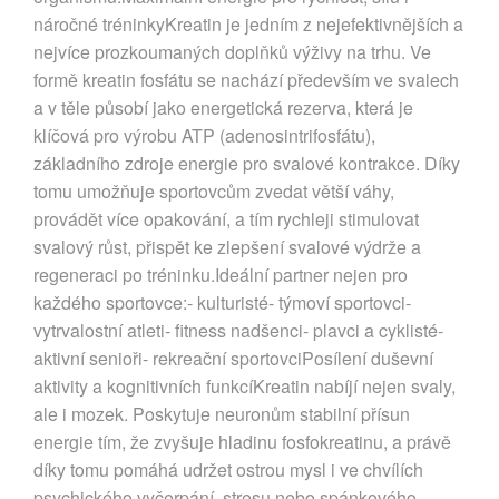
náročné tréninkyKreatin je jedním z nejefektivnějších a
nejvíce prozkoumaných doplňků výživy na trhu. Ve
formě kreatin fosfátu se nachází především ve svalech
a v těle působí jako energetická rezerva, která je
klíčová pro výrobu ATP (adenosintrifosfátu),
základního zdroje energie pro svalové kontrakce. Díky
tomu umožňuje sportovcům zvedat větší váhy,
provádět více opakování, a tím rychleji stimulovat
svalový růst, přispět ke zlepšení svalové výdrže a
regeneraci po tréninku.Ideální partner nejen pro
každého sportovce:- kulturisté- týmoví sportovci-
vytrvalostní atleti- fitness nadšenci- plavci a cyklisté-
aktivní senioři- rekreační sportovciPosílení duševní
aktivity a kognitivních funkcíKreatin nabíjí nejen svaly,
ale i mozek. Poskytuje neuronům stabilní přísun
energie tím, že zvyšuje hladinu fosfokreatinu, a právě
díky tomu pomáhá udržet ostrou mysl i ve chvílích
psychického vyčerpání, stresu nebo spánkového