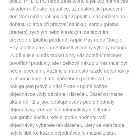
poštu, PPL, DPD nebo Zásilkovnu a jelikož máme vše
skladem v České republice, už následující pracovní
den Vám může balíček přijít.Zaplatit u nás můžete na
dobírku (platba při převzetí balíčku), kartou (platba
předem), rychlým nebo klasickým bankovním
převodem (platba předem), Apple Pay nebo Google
Pay (platba předem).Zobrazit všechny výhody nákupu
>Udělejte si u nás radost a my vás odměnímeNejen
prvotřídní produkty, ale i celkový nákup u nás musí být
něčím speciální. Vážíme si naprosto každé objednávky
a chceme vám i tímto způsobem poděkovat, že
nakupujete právě u nás! Proto k úplně každé
objednávce vždy dáváme i dáreček. Dárečků máme
aktuálně 12 a jsou odstupňovány podle hodnoty
objednávky. Zobrazí se automaticky v 1. kroku
nákupního košíku, kde si podle hodnoty vaší
objednávky vyberete ten dáreček, který se vám bude
nejvíc líbit.Ke každé objednávce je možné získat