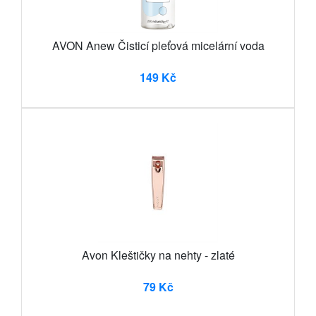
AVON Anew Čisticí pleťová micelární voda
149 Kč
Avon Kleštičky na nehty - zlaté
79 Kč