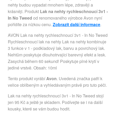
nehty budou vypadat mnohem lépe, zdravěji a
krásněji. Produkt
Lak na nehty rychleschnoucí 3v1 -
In No Tweed
od renomovaného výrobce Avon nyní
pořídíte za nízkou cenu.
Zobrazit další informace
.
AVON Lak na nehty rychleschnoucí 3v1 - In No Tweed
Rychleschnoucí lak na nehty Lak na nehty kombinuje
3 funkce v 1 - podkladový lak, barvu a povrchový lak.
Nehtům poskytuje dlouhotrvající barevný efekt a lesk.
Zasychá během 60 sekund! Poskytuje plné krytí v
jediné vrstvě. Obsah: 10ml
Tento produkt vyrábí
Avon
. Uvedená značka patří k
velice oblíbeným a vyhledávaným právě pro tuto péči.
Lak na nehty rychleschnoucí 3v1 - In No Tweed stojí
jen 95 Kč a ještě je skladem. Podívejte se i na další
kousky, které se vám budou hodit.