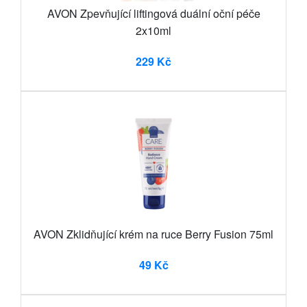
AVON Zpevňující liftingová duální oční péče
2x10ml
229 Kč
AVON Zklidňující krém na ruce Berry Fusion 75ml
49 Kč