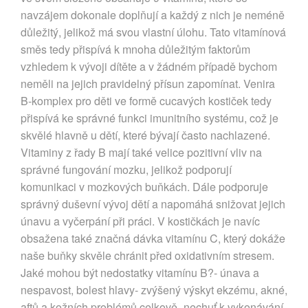
navzájem dokonale doplňují a každý z nich je neméně
důležitý, jelikož má svou vlastní úlohu. Tato vitamínová
směs tedy přispívá k mnoha důležitým faktorům
vzhledem k vývoji dítěte a v žádném případě bychom
neměli na jejich pravidelný přísun zapomínat. Venira
B-komplex pro děti ve formě cucavých kostiček tedy
přispívá ke správné funkci imunitního systému, což je
skvělé hlavně u dětí, které bývají často nachlazené.
Vitaminy z řady B mají také velice pozitivní vliv na
správné fungování mozku, jelikož podporují
komunikaci v mozkových buňkách. Dále podporuje
správný duševní vývoj dětí a napomáhá snižovat jejich
únavu a vyčerpání při práci. V kostičkách je navíc
obsažena také značná dávka vitamínu C, který dokáže
naše buňky skvěle chránit před oxidativním stresem.
Jaké mohou být nedostatky vitamínu B?- únava a
nespavost, bolest hlavy- zvýšený výskyt ekzému, akné,
aftů a kožních problémů celkově- nechuť k vykonávání