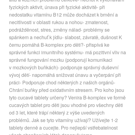
fyzických aktivit, únava při fyzické aktivitě- při
nedostatku vitamínu B12 může docházet k brnění a
necitlivosti v oblasti rukou a nohou- zmatenost,
podrážděnost, stres, změny nálad- problémy se
spánkem a nechuť k jídlu- slabost, závratě, dušnost K
čemu pomáhá B-komplex pro děti?- přispívá ke
správné funkci imunitního systému- má pozitivní vliv na
správné fungování mozku (podporují komunikaci
v mozkových buňkách)- podporuje správný duševní
vývoj dětí- napomáhá snižovat únavu a vyčerpání při
práci- Podporuje chod některých z našich orgánů-
Chrání buňky před oxidativním stresem. Pro koho jsou
tyto cucavé tablety určeny? Venira B-komplex ve formě
cucavých tablet pro děti jsou vhodné pro všechny děti
od 3 let, které trápí některý z výše uvedených
problémů. Jak se tyto vitamíny užívají? Užívejte 1-2
tablety denně a cucejte. Pro nejlepší vstřebatelnost