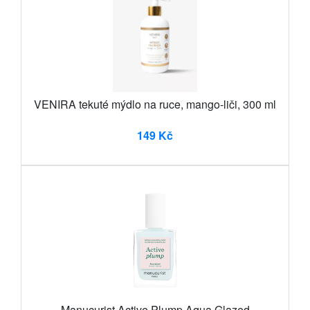
VENIRA tekuté mýdlo na ruce, mango-liči, 300 ml
149 Kč
Manucurist Active Plump Aqua Glazed