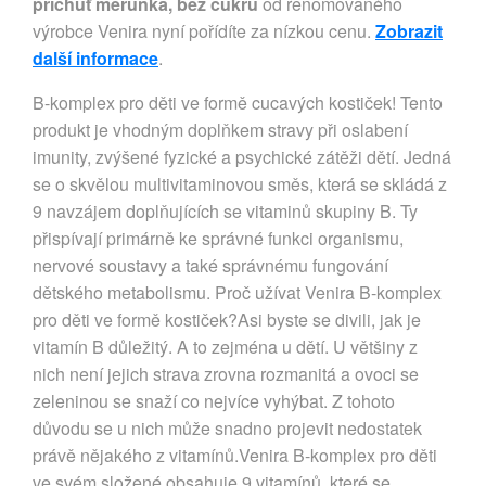
příchuť meruňka, bez cukru
od renomovaného
výrobce Venira nyní pořídíte za nízkou cenu.
Zobrazit
další informace
.
B-komplex pro děti ve formě cucavých kostiček! Tento
produkt je vhodným doplňkem stravy při oslabení
imunity, zvýšené fyzické a psychické zátěži dětí. Jedná
se o skvělou multivitaminovou směs, která se skládá z
9 navzájem doplňujících se vitaminů skupiny B. Ty
přispívají primárně ke správné funkci organismu,
nervové soustavy a také správnému fungování
dětského metabolismu. Proč užívat Venira B-komplex
pro děti ve formě kostiček?Asi byste se divili, jak je
vitamín B důležitý. A to zejména u dětí. U většiny z
nich není jejich strava zrovna rozmanitá a ovoci se
zeleninou se snaží co nejvíce vyhýbat. Z tohoto
důvodu se u nich může snadno projevit nedostatek
právě nějakého z vitamínů.Venira B-komplex pro děti
ve svém složené obsahuje 9 vitamínů, které se