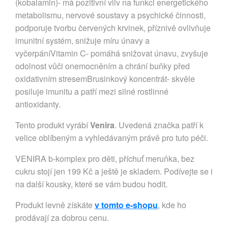
(kobalamin)- má pozitivní vliv na funkci energetického
metabolismu, nervové soustavy a psychické činnosti,
podporuje tvorbu červených krvinek, příznivě ovlivňuje
imunitní systém, snižuje míru únavy a
vyčerpáníVitamin C- pomáhá snižovat únavu, zvyšuje
odolnost vůči onemocněním a chrání buňky před
oxidativním stresemBrusinkový koncentrát- skvěle
posiluje imunitu a patří mezi silné rostlinné
antioxidanty.
Tento produkt vyrábí
Venira
. Uvedená značka patří k
velice oblíbeným a vyhledávaným právě pro tuto péči.
VENIRA b-komplex pro děti, příchuť meruňka, bez
cukru stojí jen 199 Kč a ještě je skladem. Podívejte se i
na další kousky, které se vám budou hodit.
Produkt levně získáte
v tomto e-shopu
, kde ho
prodávají za dobrou cenu.