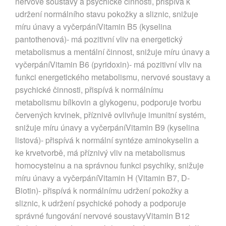
nervové soustavy a psychické činnosti, přispívá k
udržení normálního stavu pokožky a sliznic, snižuje
míru únavy a vyčerpáníVitamin B5 (kyselina
pantothenová)- má pozitivní vliv na energetický
metabolismus a mentální činnost, snižuje míru únavy a
vyčerpáníVitamin B6 (pyridoxin)- má pozitivní vliv na
funkci energetického metabolismu, nervové soustavy a
psychické činnosti, přispívá k normálnímu
metabolismu bílkovin a glykogenu, podporuje tvorbu
červených krvinek, příznivě ovlivňuje imunitní systém,
snižuje míru únavy a vyčerpáníVitamin B9 (kyselina
listová)- přispívá k normální syntéze aminokyselin a
ke krvetvorbě, má příznivý vliv na metabolismus
homocysteinu a na správnou funkci psychiky, snižuje
míru únavy a vyčerpáníVitamin H (Vitamin B7, D-
Biotin)- přispívá k normálnímu udržení pokožky a
sliznic, k udržení psychické pohody a podporuje
správné fungování nervové soustavyVitamin B12