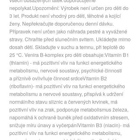
všech obsažených látek doporučujeme
nepolykat.Upozornění: Výrobek není určen pro děti do
3 let. Produkt není vhodný pro děti, těhotné a kojící
ženy. Nepřekračujte doporučenou denní dávku.
Přípravek není určen jako náhrada pestré a vyvážené
stravy. Chraňte před slunečním svitem. Ukládejte mimo
dosah dětí. Skladujte v suchu a temnu, při teplotě do
25 °C. Venira B-komplex pro děti obsahuje:Vitamin B1
(thiamin) - má pozitivní vliv na funkci energetického
metabolismu, nervové soustavy, psychické činnosti
a příznivě ovlivňuje činnost srdceVitamin B2
(riboflavin)- má pozitivní vliv na funkci energetického
metabolismu a nervové soustavy, přispívá k udržení
normálního stavu sliznic a červených krvinek, má
pozitivní vliv na zrak, podporuje metabolismus železa,
napomáhá k ochraně buněk před oxidativním stresem,
snižuje míru únavy a vyčerpáníVitamin B3 (niacin)- má
pozitivní vliv na funkci energetického metabolismu,